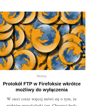
Newsy
Protokół FTP w Firefoksie wkrótce
możliwy do wyłączenia
W sieci coraz więcej mówi się o tym, że
niektóre przeglądarki (np. Chrome) będą