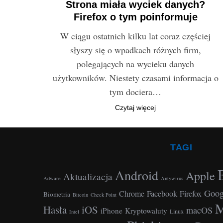
Strona miała wyciek danych?
Firefox o tym poinformuje
W ciągu ostatnich kilku lat coraz częściej
słyszy się o wpadkach różnych firm,
polegających na wycieku danych
użytkowników. Niestety czasami informacja o
tym dociera…
Czytaj więcej
TAGI
Android
Apple
Aktualizacja
Adware
Antywirus
Goog
Facebook
Chrome
Firefox
Biometria
Bitcoin
Check Point
M
Hasła
iOS
macOS
iPhone
Kryptowaluty
Linux
Intel