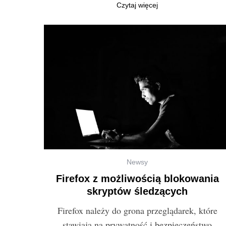
Czytaj więcej
S
e
a
r
c
h
Newsy
f
Firefox z możliwością blokowania
o
skryptów śledzących
r
:
Firefox należy do grona przeglądarek, które
stawiają na prywatność i bezpieczeństwo