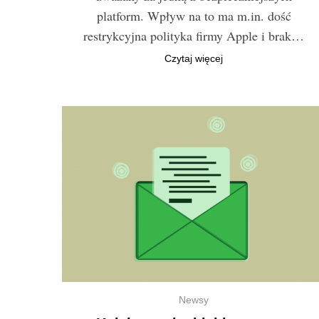
platform. Wpływ na to ma m.in. dość
S
restrykcyjna polityka firmy Apple i brak…
e
a
Czytaj więcej
r
c
h
f
o
r
:
Newsy