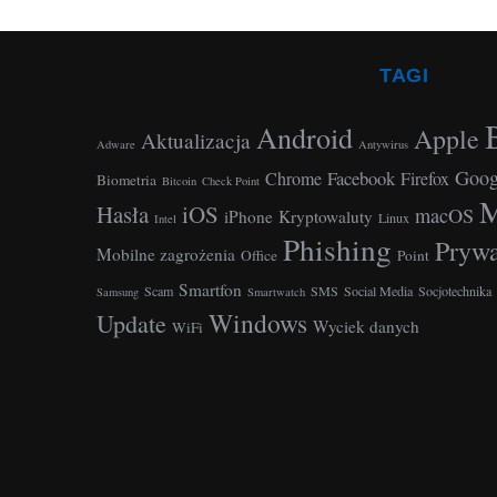
t
r
o
TAGI
n
Android
i
Apple
Aktualizacja
Adware
Antywirus
c
Goog
Facebook
Chrome
Firefox
Biometria
Bitcoin
Check Point
o
M
Hasła
iOS
macOS
iPhone
Kryptowaluty
Linux
Intel
w
Phishing
Prywa
Mobilne zagrożenia
a
Office
Point
n
Smartfon
Scam
SMS
Social Media
Socjotechnika
Samsung
Smartwatch
Windows
i
Update
Wyciek danych
WiFi
e
w
p
i
s