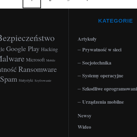
KATEGORIE
Bezpieczeństwo
Artykuły
Google Play
le
Hacking
Prywatność w sieci
alware
Microsoft
Mobile
Socjotechnika
Ransomware
tność
Systemy operacyjne
Spam
Statystyki
Szyfrowanie
Szkodliwe oprogramowani
Urządzenia mobilne
Newsy
Wideo