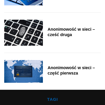
r
:
Anonimowość w sieci –
cześć druga
Anonimowość w sieci –
część pierwsza
S
e
TAGI
a