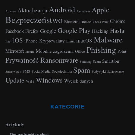
r
Android
Apple
Aktualizacja
c
Adware
Antywirus
h
Bezpieczeństwo
Chrome
Biometria
Bitcoin
Check Point
f
Google Play
Hasła
o
Google
Facebook
Hacking
Firefox
r
Malware
iOS
macOS
iPhone
Kryptowaluty
Linux
Intel
:
Phishing
Microsoft
Mobilne zagrożenia
Office
Point
Mobile
Ransomware
Prywatność
Smartfon
Scam
Samsung
Spam
SMS
Social Media
Socjotechnika
Statystyki
Smartwatch
Szyfrowanie
Windows
Update
Wyciek danych
WiFi
KATEGORIE
Artykuły
Prywatność w sieci