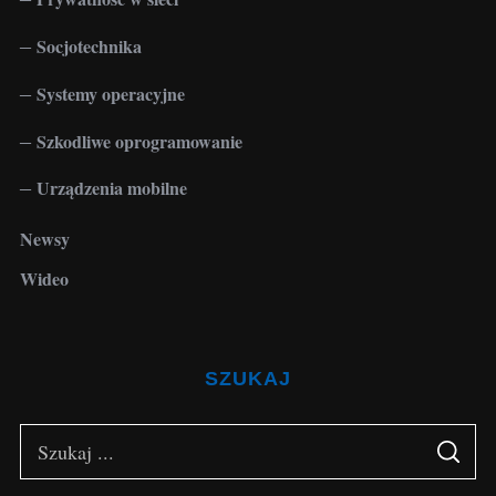
Socjotechnika
Systemy operacyjne
Szkodliwe oprogramowanie
Urządzenia mobilne
Newsy
Wideo
SZUKAJ
S
S
e
E
A