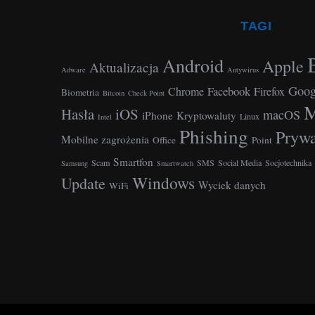
TAGI
Android
Apple
Aktualizacja
Adware
Antywirus
Goog
Facebook
Chrome
Firefox
Biometria
Bitcoin
Check Point
M
Hasła
iOS
macOS
iPhone
Kryptowaluty
Linux
Intel
Phishing
Prywa
Mobilne zagrożenia
Office
Point
Smartfon
Scam
SMS
Social Media
Socjotechnika
Samsung
Smartwatch
Windows
Update
Wyciek danych
WiFi