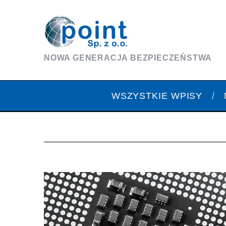
NOWA GENERACJA BEZPIECZEŃSTWA
WSZYSTKIE WPISY