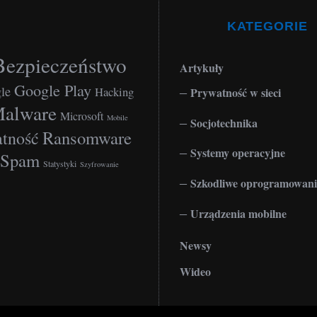
KATEGORIE
Bezpieczeństwo
Artykuły
Google Play
le
Hacking
Prywatność w sieci
alware
Microsoft
Mobile
Socjotechnika
Ransomware
tność
Systemy operacyjne
Spam
Statystyki
Szyfrowanie
Szkodliwe oprogramowani
Urządzenia mobilne
Newsy
Wideo