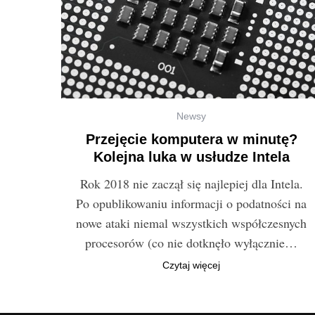
S
Newsy
e
Przejęcie komputera w minutę?
a
Kolejna luka w usłudze Intela
r
c
Rok 2018 nie zaczął się najlepiej dla Intela.
h
Po opublikowaniu informacji o podatności na
f
nowe ataki niemal wszystkich współczesnych
o
procesorów (co nie dotknęło wyłącznie…
r
:
Czytaj więcej