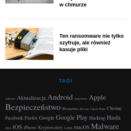
r
w chmurze
:
Ten ransomware nie tylko
szyfruje, ale również
kasuje pliki
TAGI
Android
Apple
S
Aktualizacja
Adware
Antywirus
e
Bezpieczeństwo
Chrome
Biometria
a
Bitcoin
Check Point
r
Google Play
Hasła
Google
Facebook
Hacking
Firefox
c
Malware
iOS
macOS
iPhone
Kryptowaluty
Linux
h
Intel