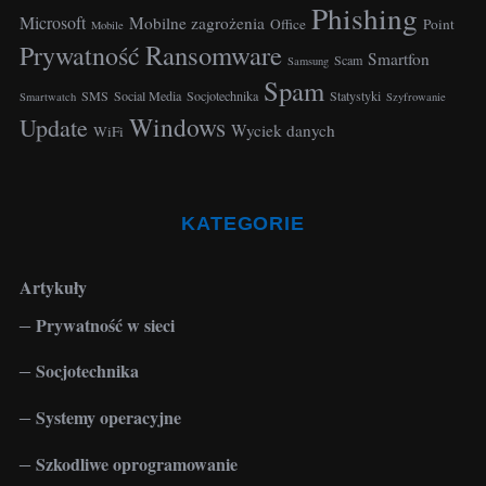
Phishing
f
Microsoft
Mobilne zagrożenia
Office
Point
Mobile
o
Ransomware
Prywatność
Smartfon
Scam
r
Samsung
Spam
:
SMS
Social Media
Socjotechnika
Statystyki
Smartwatch
Szyfrowanie
Windows
Update
Wyciek danych
WiFi
KATEGORIE
Artykuły
Prywatność w sieci
Socjotechnika
Systemy operacyjne
Szkodliwe oprogramowanie