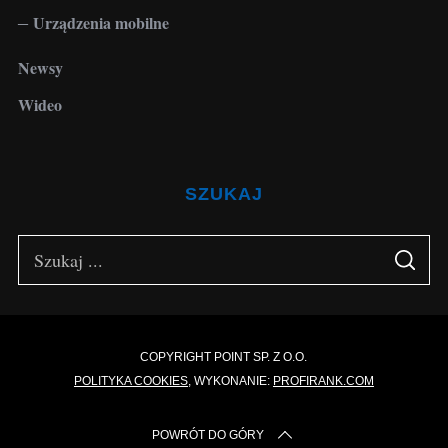
Urządzenia mobilne
Newsy
Wideo
SZUKAJ
S
S
e
E
A
a
R
C
H
r
c
COPYRIGHT POINT SP. Z O.O.
POLITYKA COOKIES
, WYKONANIE:
PROFIRANK.COM
h
f
POWRÓT DO GÓRY
o