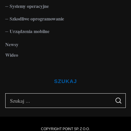
Systemy operacyjne
Szkodliwe oprogramowanie
Urządzenia mobilne
Newsy
Wideo
SZUKAJ
S
S
e
E
A
a
R
C
H
r
c
COPYRIGHT POINT SP. Z O.O.