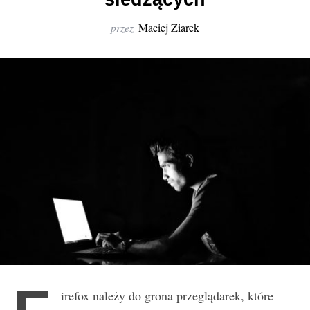
r
:
przez
Maciej Ziarek
irefox należy do grona przeglądarek, które