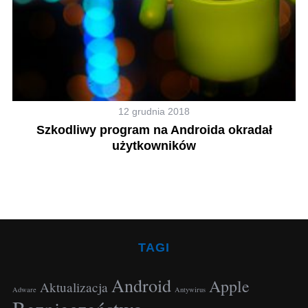
12 grudnia 2018
Szkodliwy program na Androida okradał
użytkowników
TAGI
Android
Apple
Aktualizacja
Adware
Antywirus