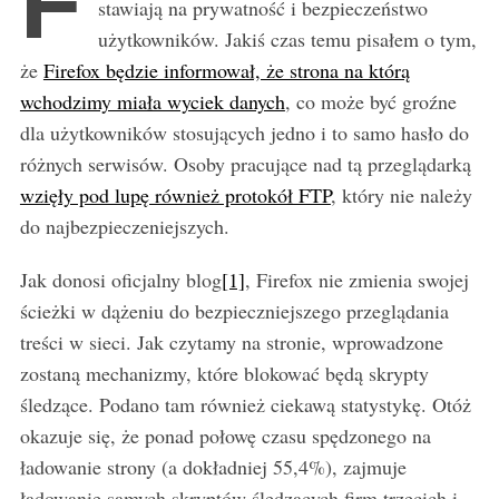
F
stawiają na prywatność i bezpieczeństwo
użytkowników. Jakiś czas temu pisałem o tym,
że
Firefox będzie informował, że strona na którą
wchodzimy miała wyciek danych
, co może być groźne
dla użytkowników stosujących jedno i to samo hasło do
różnych serwisów. Osoby pracujące nad tą przeglądarką
wzięły pod lupę również protokół FTP
, który nie należy
do najbezpieczeniejszych.
Jak donosi oficjalny blog
[1]
, Firefox nie zmienia swojej
ścieżki w dążeniu do bezpieczniejszego przeglądania
treści w sieci. Jak czytamy na stronie, wprowadzone
zostaną mechanizmy, które blokować będą skrypty
śledzące. Podano tam również ciekawą statystykę. Otóż
okazuje się, że ponad połowę czasu spędzonego na
ładowanie strony (a dokładniej 55,4%), zajmuje
ładowanie samych skryptów śledzących firm trzecich i