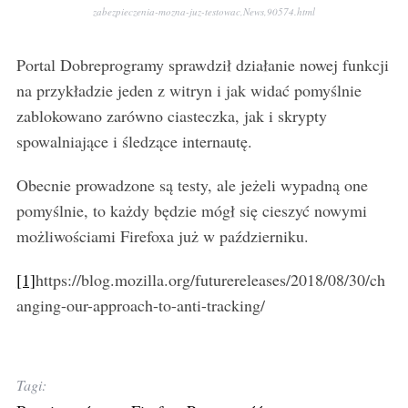
a
zabezpieczenia-mozna-juz-testowac,News,90574.html
r
c
Portal Dobreprogramy sprawdził działanie nowej funkcji
h
f
na przykładzie jeden z witryn i jak widać pomyślnie
o
zablokowano zarówno ciasteczka, jak i skrypty
r
spowalniające i śledzące internautę.
:
Obecnie prowadzone są testy, ale jeżeli wypadną one
pomyślnie, to każdy będzie mógł się cieszyć nowymi
możliwościami Firefoxa już w październiku.
[1]
https://blog.mozilla.org/futurereleases/2018/08/30/ch
anging-our-approach-to-anti-tracking/
Tagi: