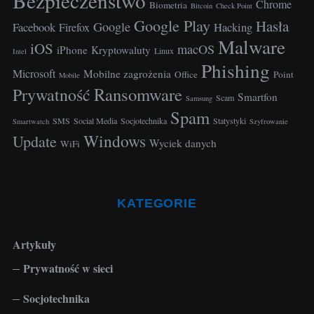
Bezpieczeństwo
Chrome
Biometria
Bitcoin
Check Point
Google Play
Hasła
Google
Facebook
Hacking
Firefox
Malware
iOS
macOS
iPhone
Kryptowaluty
Linux
Intel
Phishing
Microsoft
Mobilne zagrożenia
Office
Point
Mobile
Ransomware
Prywatność
Smartfon
Scam
Samsung
Spam
SMS
Social Media
Socjotechnika
Statystyki
Smartwatch
Szyfrowanie
Windows
Update
Wyciek danych
WiFi
KATEGORIE
Artykuły
Prywatność w sieci
Socjotechnika