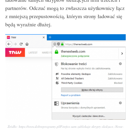
partnerów. Odczuć mogą to zwłaszcza użytkownicy łącz
z mniejszą przepustowością, którym strony ładować się
będą wyraźnie dłużej.
S
e
Źródło: https://www.dobreprogramy.pl/Firefox-sam-zablokuje-skrypty-sledzace.-Nowe-