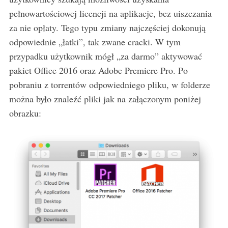
S
pełnowartościowej licencji na aplikacje, bez uiszczania
e
za nie opłaty. Tego typu zmiany najczęściej dokonują
a
odpowiednie „łatki”, tak zwane cracki. W tym
r
c
przypadku użytkownik mógł „za darmo” aktywować
h
pakiet Office 2016 oraz Adobe Premiere Pro. Po
f
pobraniu z torrentów odpowiedniego pliku, w folderze
o
można było znaleźć pliki jak na załączonym poniżej
r
:
obrazku: