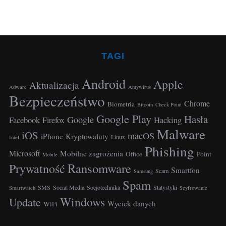
TAGI
Android
Apple
Aktualizacja
Adware
Antywirus
Bezpieczeństwo
Chrome
Biometria
Bitcoin
Check Point
Google Play
Hasła
Google
Facebook
Hacking
Firefox
Malware
iOS
macOS
iPhone
Kryptowaluty
Linux
Intel
Phishing
Microsoft
Mobilne zagrożenia
Office
Point
Mobile
Ransomware
Prywatność
Smartfon
Scam
Samsung
Spam
SMS
Social Media
Socjotechnika
Statystyki
Smartwatch
Szyfrowanie
Windows
Update
Wyciek danych
WiFi