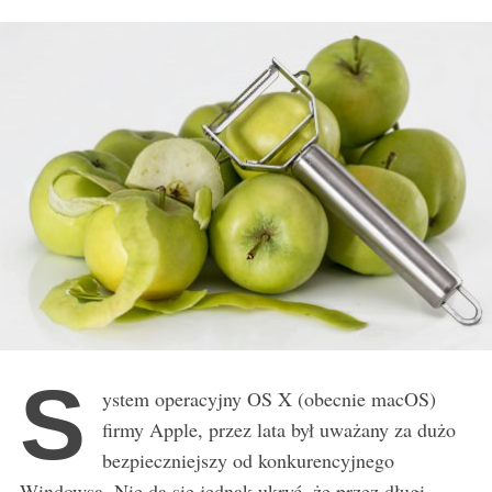
r
:
S
ystem operacyjny OS X (obecnie macOS)
firmy Apple, przez lata był uważany za dużo
bezpieczniejszy od konkurencyjnego
Windowsa. Nie da się jednak ukryć, że przez długi