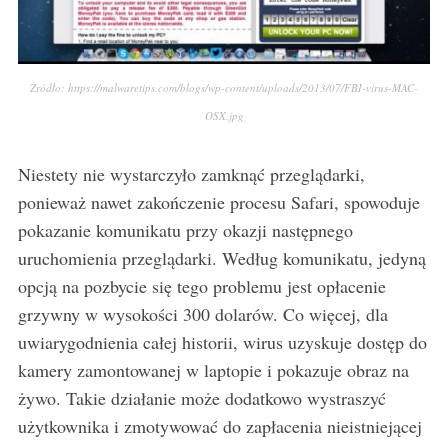
Źródło: https://malwaretips.com/blogs/wp-content/uploads/2013/07/FBI-virus-MAC-
OSX.jpg
Niestety nie wystarczyło zamknąć przeglądarki,
ponieważ nawet zakończenie procesu Safari, spowoduje
pokazanie komunikatu przy okazji następnego
uruchomienia przeglądarki. Według komunikatu, jedyną
opcją na pozbycie się tego problemu jest opłacenie
grzywny w wysokości 300 dolarów. Co więcej, dla
uwiarygodnienia całej historii, wirus uzyskuje dostęp do
kamery zamontowanej w laptopie i pokazuje obraz na
żywo. Takie działanie może dodatkowo wystraszyć
użytkownika i zmotywować do zapłacenia nieistniejącej