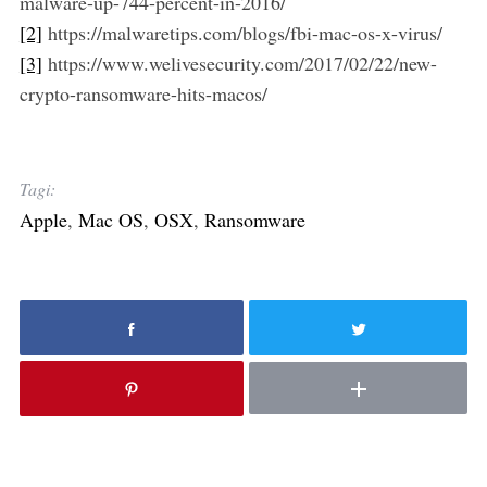
malware-up-744-percent-in-2016/
[2]
https://malwaretips.com/blogs/fbi-mac-os-x-virus/
[3]
https://www.welivesecurity.com/2017/02/22/new-
crypto-ransomware-hits-macos/
Tagi:
Apple
,
Mac OS
,
OSX
,
Ransomware