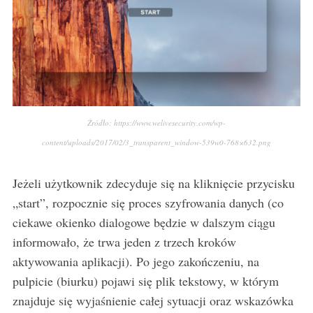
Źródło: https://www.welivesecurity.com/wp-
content/uploads/2017/02/3_transparent_window-539w0-768×632.png
Jeżeli użytkownik zdecyduje się na kliknięcie przycisku
„start”, rozpocznie się proces szyfrowania danych (co
ciekawe okienko dialogowe będzie w dalszym ciągu
informowało, że trwa jeden z trzech kroków
aktywowania aplikacji). Po jego zakończeniu, na
pulpicie (biurku) pojawi się plik tekstowy, w którym
znajduje się wyjaśnienie całej sytuacji oraz wskazówka