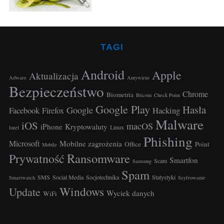
r
:
TAGI
Android
Apple
Aktualizacja
Adware
Antywirus
Bezpieczeństwo
Chrome
Biometria
Bitcoin
Check Point
Google Play
Hasła
Google
Facebook
Hacking
Firefox
Malware
iOS
macOS
S
iPhone
Kryptowaluty
Linux
Intel
e
Phishing
Microsoft
Mobilne zagrożenia
Office
Point
Mobile
a
Ransomware
Prywatność
r
Smartfon
Scam
Samsung
c
Spam
SMS
Social Media
Socjotechnika
Statystyki
Smartwatch
Szyfrowanie
h
Windows
Update
f
Wyciek danych
WiFi
o
r