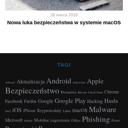
28 marca 2018
a
Nowa luka bezpieczeństwa w systemie macOS
TAGI
Android
Apple
Aktualizacja
Adware
Antywirus
Bezpieczeństwo
Chrome
Biometria
Bitcoin
Check Point
Google Play
Hasła
Google
Facebook
Hacking
Firefox
Malware
iOS
macOS
iPhone
Kryptowaluty
Linux
Intel
Phishing
Microsoft
Mobilne zagrożenia
Office
Point
Mobile