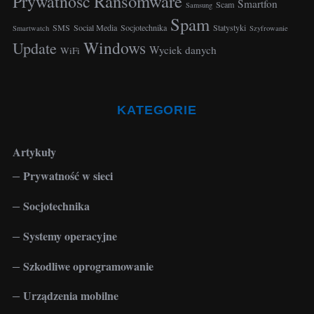
Ransomware
Prywatność
Smartfon
Scam
Samsung
Spam
SMS
Social Media
Socjotechnika
Statystyki
Smartwatch
Szyfrowanie
Windows
Update
Wyciek danych
WiFi
KATEGORIE
Artykuły
Prywatność w sieci
Socjotechnika
Systemy operacyjne
Szkodliwe oprogramowanie
Urządzenia mobilne