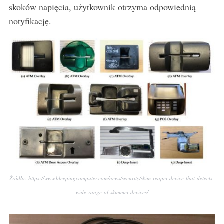
skoków napięcia, użytkownik otrzyma odpowiednią
notyfikację.
Źródło: https://www.bleepingcomputer.com/news/security/skim-reaper-device-that-detects-
wide-range-of-skimmer-devices/