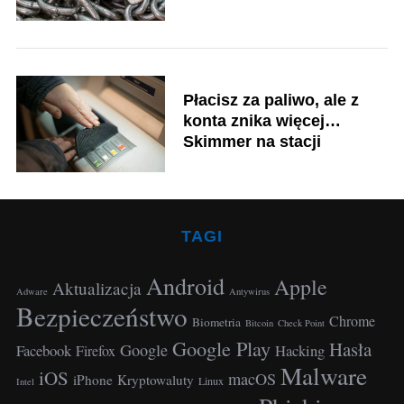
r
:
Płacisz za paliwo, ale z
konta znika więcej…
Skimmer na stacji
TAGI
Android
Apple
Aktualizacja
S
Adware
Antywirus
Bezpieczeństwo
e
Chrome
Biometria
Bitcoin
Check Point
a
Google Play
Hasła
Google
Facebook
Hacking
Firefox
r
Malware
c
iOS
macOS
iPhone
Kryptowaluty
Linux
Intel
h