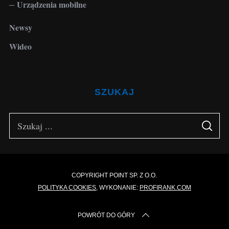
Urządzenia mobilne
Newsy
Wideo
SZUKAJ
S
S
e
E
A
a
R
C
H
r
c
COPYRIGHT POINT SP. Z O.O.
POLITYKA COOKIES
, WYKONANIE:
PROFIRANK.COM
h
f
POWRÓT DO GÓRY
o