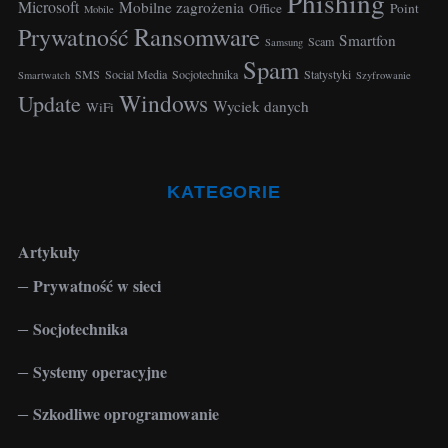
Phishing
Microsoft
Mobilne zagrożenia
f
Office
Point
Mobile
Ransomware
o
Prywatność
Smartfon
Scam
Samsung
r
Spam
:
SMS
Social Media
Socjotechnika
Statystyki
Smartwatch
Szyfrowanie
Windows
Update
Wyciek danych
WiFi
KATEGORIE
Artykuły
Prywatność w sieci
Socjotechnika
Systemy operacyjne
Szkodliwe oprogramowanie