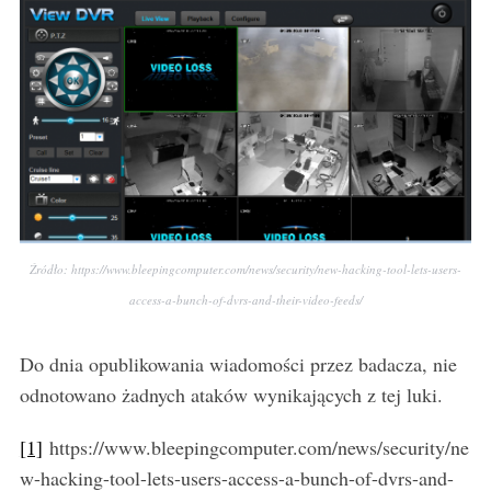
S
e
a
r
c
h
f
o
r
Źródło: https://www.bleepingcomputer.com/news/security/new-hacking-tool-lets-users-
:
access-a-bunch-of-dvrs-and-their-video-feeds/
Do dnia opublikowania wiadomości przez badacza, nie
odnotowano żadnych ataków wynikających z tej luki.
[1]
https://www.bleepingcomputer.com/news/security/ne
w-hacking-tool-lets-users-access-a-bunch-of-dvrs-and-