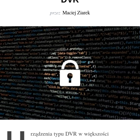
r
:
przez
Maciej Ziarek
rządzenia typu DVR w większości