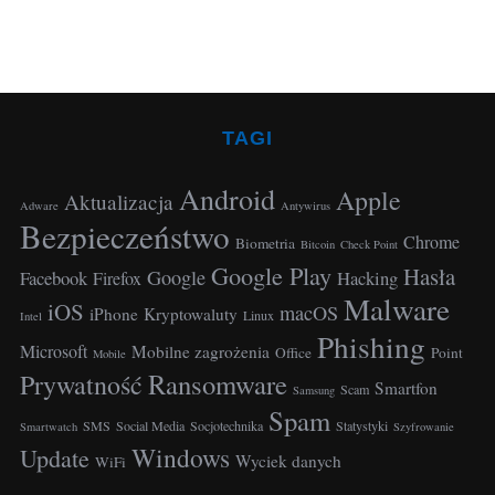
TAGI
Android
Apple
Aktualizacja
Adware
Antywirus
Bezpieczeństwo
Chrome
Biometria
Bitcoin
Check Point
Google Play
Hasła
Google
Facebook
Hacking
Firefox
Malware
iOS
macOS
iPhone
Kryptowaluty
Linux
Intel
Phishing
Microsoft
Mobilne zagrożenia
Office
Point
Mobile
Ransomware
Prywatność
Smartfon
Scam
Samsung
Spam
SMS
Social Media
Socjotechnika
Statystyki
Smartwatch
Szyfrowanie
Windows
Update
Wyciek danych
WiFi