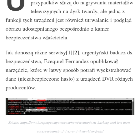
U
przypadków służą do nagrywania materiałów
telewizyjnych na dysk twardy, ale jedną z
funkcji tych urządzeń jest również utrwalanie i podgląd
obrazu udostępnianego bezpośrednio z kamer
bezpieczeństwa właściciela.
Jak donoszą różne serwisy
[1]
[2]
, argentyński badacz ds.
bezpieczeństwa, Ezequiel Fernandez opublikował
narzędzie, które w łatwy sposób potrafi wyekstrahować
dane (niezabezpieczone hasło) z urządzeń DVR różnych
producentów.
Źródło: https://www.bleepingcomputer.com/news/security/new-hacking-tool-lets-users-
access-a-bunch-of-dvrs-and-their-video-feeds/