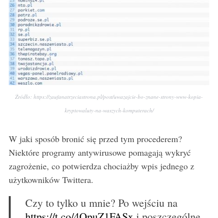
S
e
a
r
c
h
f
o
r
Źródło: https://zaufanatrzeciastrona.pl/post/uwazajcie-bo-znane-strony-www-kopia-
:
kryptowaluty-na-waszych-komputerach/
W jaki sposób bronić się przed tym procederem?
Niektóre programy antywirusowe pomagają wykryć
zagrożenie, co potwierdza chociażby wpis jednego z
użytkowników Twittera.
Czy to tylko u mnie? Po wejściu na
https://t.co/4OpuZ1FASx
i poszczególne