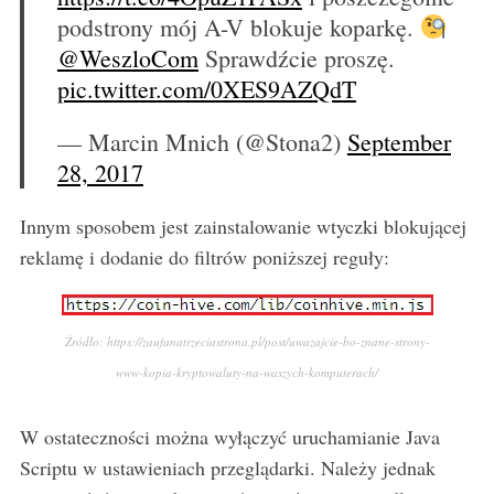
podstrony mój A-V blokuje koparkę.
@WeszloCom
Sprawdźcie proszę.
pic.twitter.com/0XES9AZQdT
— Marcin Mnich (@Stona2)
September
28, 2017
Innym sposobem jest zainstalowanie wtyczki blokującej
reklamę i dodanie do filtrów poniższej reguły:
Źródło: https://zaufanatrzeciastrona.pl/post/uwazajcie-bo-znane-strony-
www-kopia-kryptowaluty-na-waszych-komputerach/
W ostateczności można wyłączyć uruchamianie Java
Scriptu w ustawieniach przeglądarki. Należy jednak