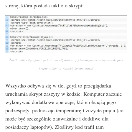
stronę, która posiada taki oto skrypt:
Źródło: https://zaufanatrzeciastrona.pl/post/uwazajcie-bo-znane-strony-www-kopia-
kryptowaluty-na-waszych-komputerach/
Wszystko odbywa się w tle, gdyż to przeglądarka
uruchamia skrypt zaszyty w kodzie. Komputer zacznie
wykonywać dodatkowe operacje, które obciążą jego
podzespoły, podnosząc temperaturę i zużycie prądu (co
może być szczególnie zauważalne i dotkliwe dla
posiadaczy laptopów). Złośliwy kod trafił tam