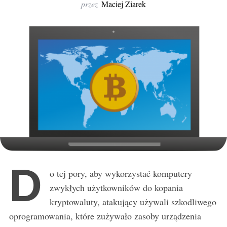
r
przez
Maciej Ziarek
:
D
o tej pory, aby wykorzystać komputery
zwykłych użytkowników do kopania
kryptowaluty, atakujący używali szkodliwego
oprogramowania, które zużywało zasoby urządzenia