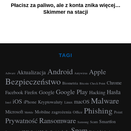
d
Płacisz za paliwo, ale z konta znika więcej…
Skimmer na stacji
TAGI
Android
Apple
Aktualizacja
Adware
Antywirus
Bezpieczeństwo
Chrome
Biometria
Bitcoin
Check Point
Google Play
Hasła
Google
Facebook
Hacking
Firefox
Malware
iOS
macOS
iPhone
Kryptowaluty
Linux
Intel
Phishing
Microsoft
Mobilne zagrożenia
Office
Point
Mobile
Ransomware
Prywatność
Smartfon
Scam
Samsung
Spam