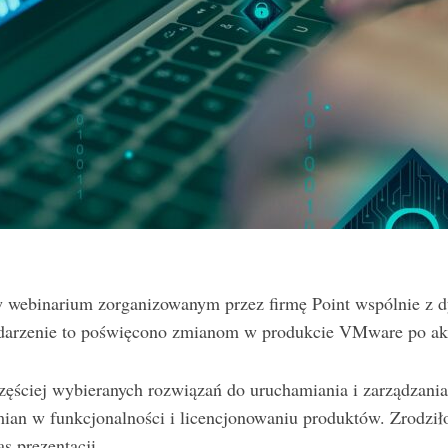
w webinarium zorganizowanym przez firmę Point wspólnie z d
arzenie to poświęcono zmianom w produkcie VMware po akw
częściej wybieranych rozwiązań do uruchamiania i zarządzan
n w funkcjonalności i licencjonowaniu produktów. Zrodziło 
 prezentacji.