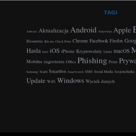
TAGI
Android
Apple
Aktualizacja
Adware
Antywirus
Goog
Facebook
Chrome
Firefox
Biometria
Bitcoin
Check Point
M
Hasła
iOS
macOS
iPhone
Kryptowaluty
Linux
Intel
Phishing
Prywa
Mobilne zagrożenia
Office
Point
Smartfon
Scam
SMS
Social Media
Socjotechnika
Samsung
Smartwatch
Windows
Update
Wyciek danych
WiFi