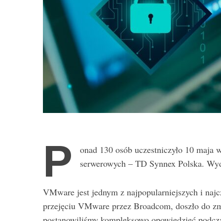
P
onad 130 osób uczestniczyło 10 maja 
serwerowych – TD Synnex Polska. Wyd
VMware jest jednym z najpopularniejszych i naj
przejęciu VMware przez Broadcom, doszło do zmia
postanowiliśmy kompleksowo opowiedzieć podczas