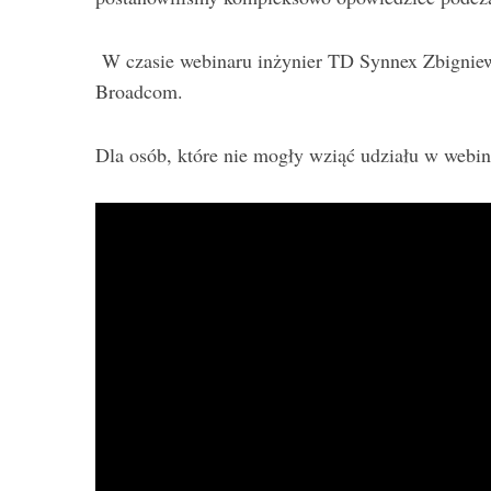
S
e
W czasie webinaru inżynier TD Synnex Zbigniew 
a
Broadcom.
r
c
h
Dla osób, które nie mogły wziąć udziału w webi
f
o
r
: