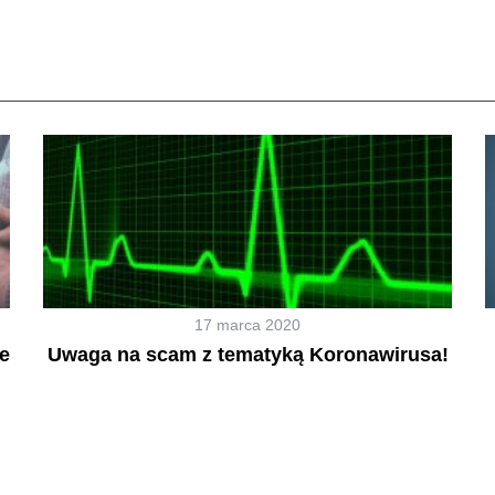
17 marca 2020
me
Uwaga na scam z tematyką Koronawirusa!