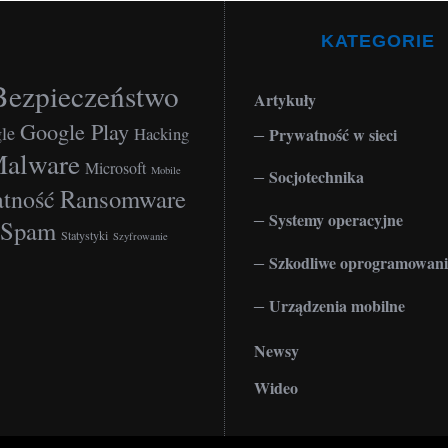
KATEGORIE
Bezpieczeństwo
Artykuły
Google Play
le
Hacking
Prywatność w sieci
alware
Microsoft
Mobile
Socjotechnika
Ransomware
tność
Systemy operacyjne
Spam
Statystyki
Szyfrowanie
Szkodliwe oprogramowani
Urządzenia mobilne
Newsy
Wideo