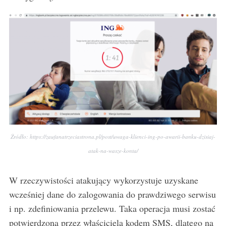
r
:
Źródło: https://zaufanatrzeciastrona.pl/post/uwaga-klienci-ing-po-awarii-banku-dzisiaj-
atak-na-wasze-konta/
W rzeczywistości atakujący wykorzystuje uzyskane
wcześniej dane do zalogowania do prawdziwego serwisu
i np. zdefiniowania przelewu. Taka operacja musi zostać
potwierdzona przez właściciela kodem SMS, dlatego na