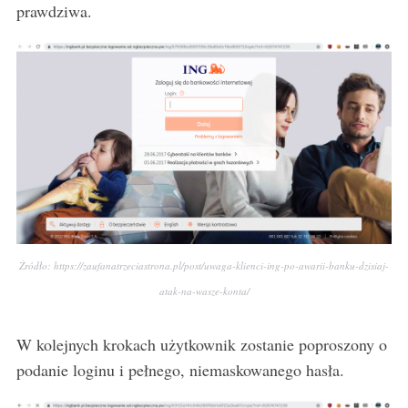
prawdziwa.
Źródło: https://zaufanatrzeciastrona.pl/post/uwaga-klienci-ing-po-awarii-banku-dzisiaj-
atak-na-wasze-konta/
W kolejnych krokach użytkownik zostanie poproszony o
podanie loginu i pełnego, niemaskowanego hasła.