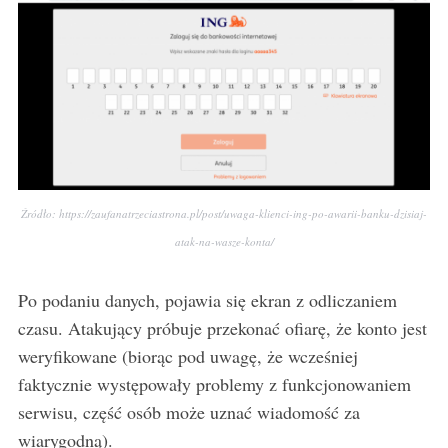
Źródło: https://zaufanatrzeciastrona.pl/post/uwaga-klienci-ing-po-awarii-banku-dzisiaj-
atak-na-wasze-konta/
S
e
Po podaniu danych, pojawia się ekran z odliczaniem
a
czasu. Atakujący próbuje przekonać ofiarę, że konto jest
r
weryfikowane (biorąc pod uwagę, że wcześniej
c
h
faktycznie występowały problemy z funkcjonowaniem
f
serwisu, część osób może uznać wiadomość za
o
wiarygodną).