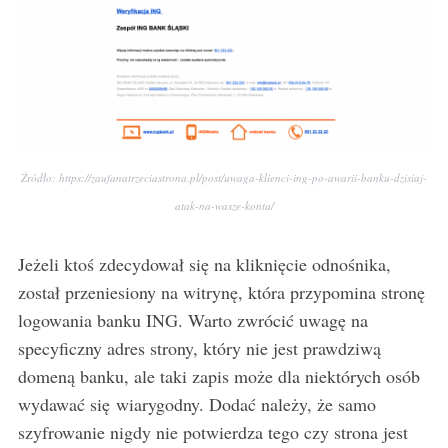
Źródło: https://zaufanatrzeciastrona.pl/post/uwaga-klienci-ing-po-awarii-banku-dzisiaj-
atak-na-wasze-konta/
Jeżeli ktoś zdecydował się na kliknięcie odnośnika,
został przeniesiony na witrynę, która przypomina stronę
logowania banku ING. Warto zwrócić uwagę na
specyficzny adres strony, który nie jest prawdziwą
domeną banku, ale taki zapis może dla niektórych osób
wydawać się wiarygodny. Dodać należy, że samo
szyfrowanie nigdy nie potwierdza tego czy strona jest