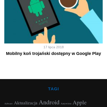
17 lipca 2018
 X
Mobilny koń trojański dostępny w Google Play
TAGI
Android
Apple
Aktualizacja
Adware
Antywirus