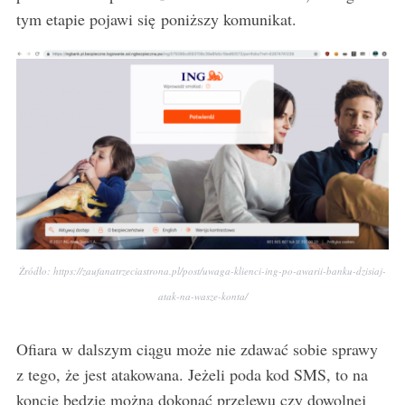
tym etapie pojawi się poniższy komunikat.
Źródło: https://zaufanatrzeciastrona.pl/post/uwaga-klienci-ing-po-awarii-banku-dzisiaj-
atak-na-wasze-konta/
Ofiara w dalszym ciągu może nie zdawać sobie sprawy
z tego, że jest atakowana. Jeżeli poda kod SMS, to na
koncie będzie można dokonać przelewu czy dowolnej