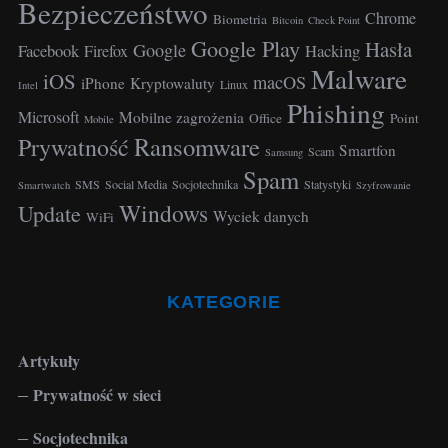
Bezpieczeństwo
Chrome
Biometria
Bitcoin
Check Point
Google Play
Hasła
Google
Facebook
Hacking
Firefox
Malware
iOS
macOS
iPhone
Kryptowaluty
Linux
Intel
Phishing
Microsoft
Mobilne zagrożenia
Office
Point
Mobile
Ransomware
Prywatność
Smartfon
Scam
Samsung
Spam
SMS
Social Media
Socjotechnika
Statystyki
Smartwatch
Szyfrowanie
Windows
Update
Wyciek danych
WiFi
KATEGORIE
Artykuły
Prywatność w sieci
Socjotechnika