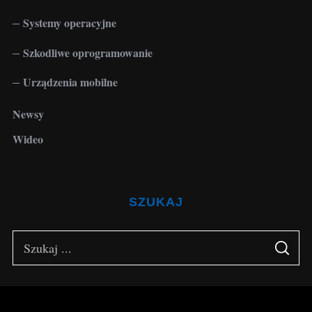
Systemy operacyjne
Szkodliwe oprogramowanie
Urządzenia mobilne
Newsy
Wideo
SZUKAJ
S
S
e
E
A
a
R
C
H
r