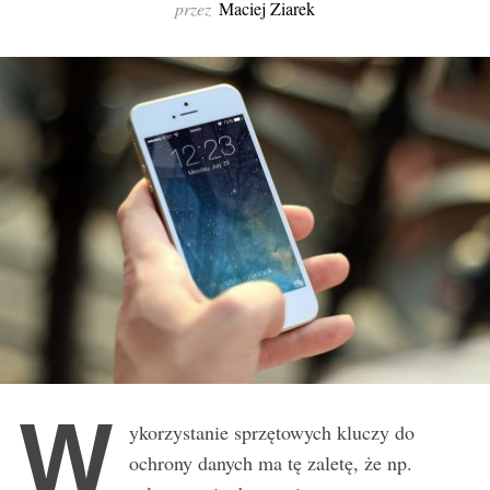
r
przez
Maciej Ziarek
:
W
ykorzystanie sprzętowych kluczy do
ochrony danych ma tę zaletę, że np.