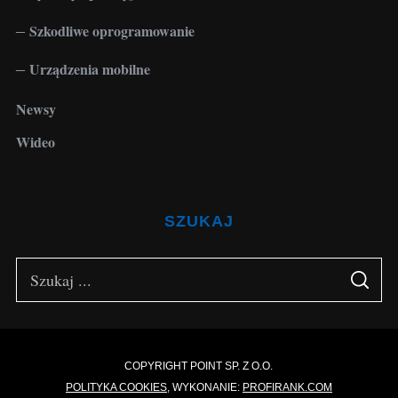
Szkodliwe oprogramowanie
Urządzenia mobilne
Newsy
Wideo
SZUKAJ
S
S
e
E
A
a
R
C
H
r
c
COPYRIGHT POINT SP. Z O.O.
POLITYKA COOKIES
, WYKONANIE:
PROFIRANK.COM
h