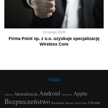
14 lutego 2020
a
Firma Point sp. z o.o. uzyskuje specjalizację
Wireless Core
TAGI
Android
Apple
Aktualizacja
Adware
Antywirus
Bezpieczeństwo
Chrome
Biometria
Bitcoin
Check Point