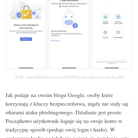
Źródło: https://thehackernews.com/2020/01/google-iphone-security-key.html
Jak podaje na swoim blogu Google, osoby które
korzystają z kluczy bezpieczeństwa, nigdy nie stały się
ofiarami ataku phishingowego. Działanie jest proste.
Początkowo użytkownik loguje się na swoje konto w
tradycyjny sposób (podaje swój login i hasło). W
następnym kroku na telefonie pojawi się zapytanie, czy