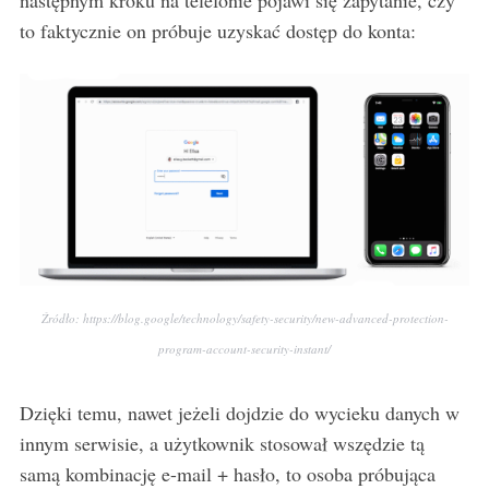
to faktycznie on próbuje uzyskać dostęp do konta:
S
e
a
r
c
h
f
o
Źródło: https://blog.google/technology/safety-security/new-advanced-protection-
r
program-account-security-instant/
:
Dzięki temu, nawet jeżeli dojdzie do wycieku danych w
innym serwisie, a użytkownik stosował wszędzie tą
samą kombinację e-mail + hasło, to osoba próbująca