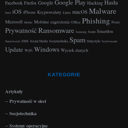
Google Play
Hasła
Google
Facebook
Hacking
Firefox
Malware
iOS
macOS
iPhone
Kryptowaluty
Linux
Intel
Phishing
Microsoft
Mobilne zagrożenia
Office
Point
Mobile
Ransomware
Prywatność
Smartfon
Scam
Samsung
Spam
SMS
Social Media
Socjotechnika
Statystyki
Smartwatch
Szyfrowanie
Windows
Update
Wyciek danych
WiFi
KATEGORIE
Artykuły
Prywatność w sieci
Socjotechnika
Systemy operacyjne