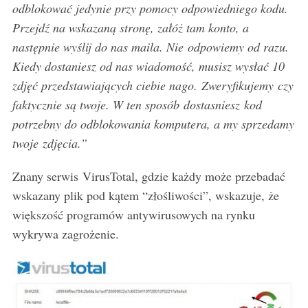
odblokować jedynie przy pomocy odpowiedniego kodu.
Przejdź na wskazaną stronę, załóż tam konto, a
następnie wyślij do nas maila. Nie
odpowiemy od razu.
Kiedy dostaniesz od nas wiadomość, musisz wysłać 10
zdjęć przedstawiających ciebie nago.
Zweryfikujemy
czy
faktycznie są twoje. W ten sposób
dostasniesz
kod
potrzebny do odblokowania komputera, a my sprzedamy
twoje
zdjęcia.”
Znany serwis VirusTotal, gdzie każdy może przebadać
S
wskazany plik pod kątem “złośliwości”, wskazuje, że
e
większość programów antywirusowych na rynku
a
wykrywa zagrożenie.
r
c
h
f
o