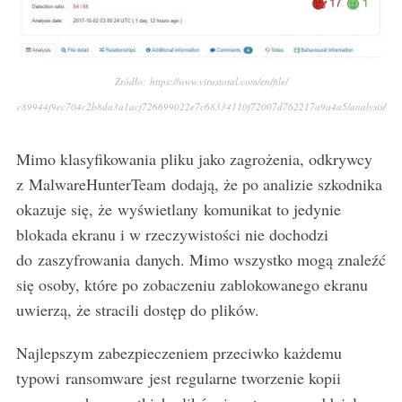
r
:
Źródło: https://www.virustotal.com/en/file/
c89944f9ec704c2b8da3a1acf726699022e7c68334110f72007d762217a9a4a5/analysis/
Mimo klasyfikowania pliku jako zagrożenia, odkrywcy
z MalwareHunterTeam dodają, że po analizie szkodnika
okazuje się, że wyświetlany komunikat to jedynie
blokada ekranu i w rzeczywistości nie dochodzi
do zaszyfrowania danych. Mimo wszystko mogą znaleźć
się osoby, które po zobaczeniu zablokowanego ekranu
uwierzą, że stracili dostęp do plików.
Najlepszym zabezpieczeniem przeciwko każdemu
typowi ransomware jest regularne tworzenie kopii