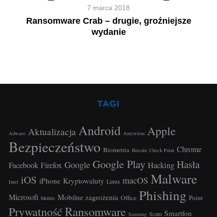
7 marca 2018
Ransomware Crab – drugie, groźniejsze
wydanie
TAGI
Android
Apple
Aktualizacja
Adware
Antywirus
Bezpieczeństwo
Chrome
Biometria
Bitcoin
Check Point
Google Play
Hasła
Google
Facebook
Hacking
Firefox
Malware
iOS
macOS
iPhone
Kryptowaluty
Linux
Intel
Phishing
Microsoft
Mobilne zagrożenia
Office
Point
Mobile
Ransomware
Prywatność
Smartfon
Scam
Samsung