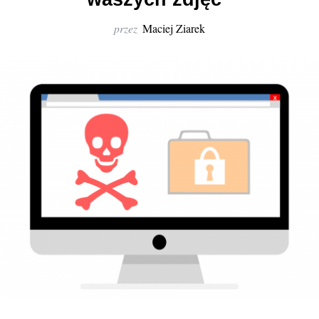
r
:
przez
Maciej Ziarek