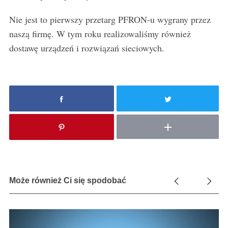
Nie jest to pierwszy przetarg PFRON-u wygrany przez
naszą firmę. W tym roku realizowaliśmy również
S
e
dostawę urządzeń i rozwiązań sieciowych.
a
r
c
h
f
o
r
:
Może również Ci się spodobać