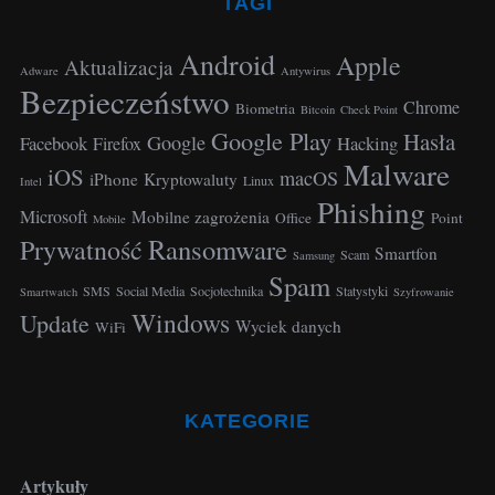
TAGI
Android
Apple
Aktualizacja
Adware
Antywirus
Bezpieczeństwo
Chrome
Biometria
Bitcoin
Check Point
Google Play
Hasła
Google
Facebook
Hacking
Firefox
Malware
iOS
macOS
iPhone
Kryptowaluty
Linux
Intel
Phishing
Microsoft
Mobilne zagrożenia
Office
Point
Mobile
Ransomware
Prywatność
Smartfon
Scam
Samsung
Spam
SMS
Social Media
Socjotechnika
Statystyki
Smartwatch
Szyfrowanie
Windows
Update
Wyciek danych
WiFi
KATEGORIE
Artykuły