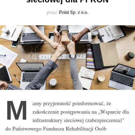
r
:
przez
Point Sp. z o.o.
M
amy przyjemność poinformować, że
zakończenie postępowania na „Wsparcie dla
infrastruktury sieciowej (zabezpieczenia)”
do Państwowego Funduszu Rehabilitacji Osób