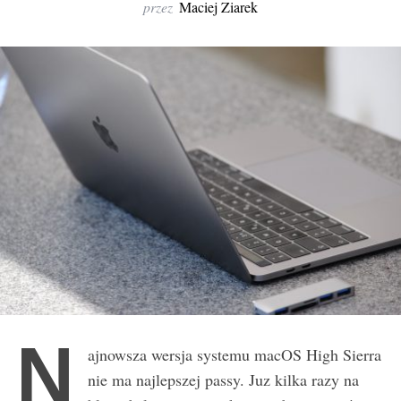
r
przez
Maciej Ziarek
:
N
ajnowsza wersja systemu macOS High Sierra
nie ma najlepszej passy. Juz kilka razy na