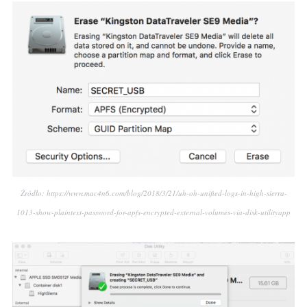
Źródło: https://www.mac4n6.com/blog/2018/3/21/uh-oh-unified-logs-in-high-sierra-
1013-show-plaintext-password-for-apfs-encrypted-external-volumes-via-disk-utilityapp