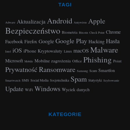
TAGI
Android
Apple
Aktualizacja
Adware
Antywirus
Bezpieczeństwo
Chrome
Biometria
Bitcoin
Check Point
Google Play
Hasła
Google
Facebook
Hacking
Firefox
Malware
iOS
macOS
iPhone
Kryptowaluty
Linux
Intel
Phishing
Microsoft
Mobilne zagrożenia
Office
Point
Mobile
Ransomware
Prywatność
Smartfon
Scam
Samsung
Spam
SMS
Social Media
Socjotechnika
Statystyki
Smartwatch
Szyfrowanie
Windows
Update
Wyciek danych
WiFi
KATEGORIE