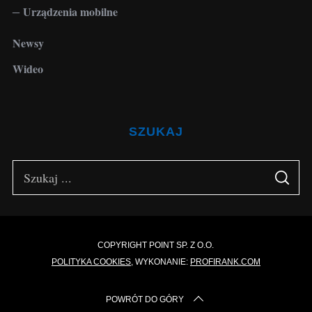
Urządzenia mobilne
Newsy
Wideo
SZUKAJ
S
S
e
E
A
a
R
C
H
r
c
COPYRIGHT POINT SP. Z O.O.
POLITYKA COOKIES
, WYKONANIE:
PROFIRANK.COM
h
f
POWRÓT DO GÓRY
o