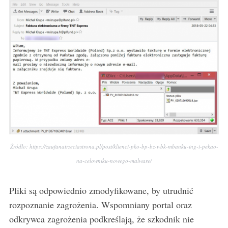
S
e
a
r
c
h
f
o
r
:
Źródło: https://zaufanatrzeciastrona.pl/post/klienci-pko-bp-bz-wbk-mbanku-ing-i-pekao-
na-celowniku-nowego-malware/
Pliki są odpowiednio zmodyfikowane, by utrudnić
rozpoznanie zagrożenia. Wspomniany portal oraz
odkrywca zagrożenia podkreślają, że szkodnik nie