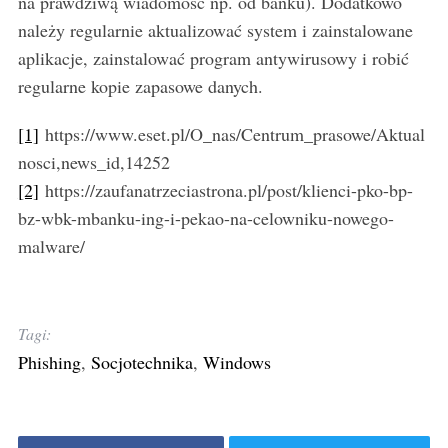
na prawdziwą wiadomość np. od banku). Dodatkowo
należy regularnie aktualizować system i zainstalowane
aplikacje, zainstalować program antywirusowy i robić
regularne kopie zapasowe danych.
[1]
https://www.eset.pl/O_nas/Centrum_prasowe/Aktual
nosci,news_id,14252
[2]
https://zaufanatrzeciastrona.pl/post/klienci-pko-bp-
bz-wbk-mbanku-ing-i-pekao-na-celowniku-nowego-
malware/
Tagi:
Phishing
,
Socjotechnika
,
Windows