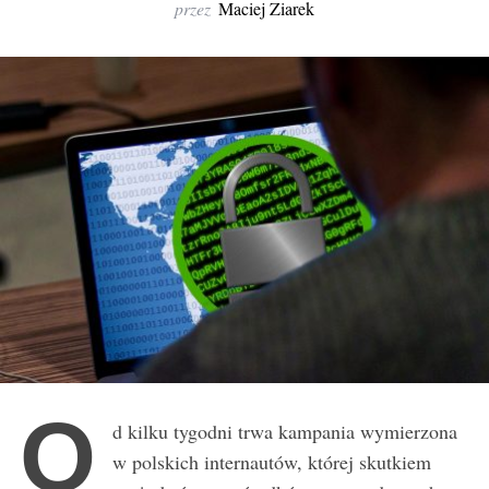
r
przez
Maciej Ziarek
:
O
d kilku tygodni trwa kampania wymierzona
w polskich internautów, której skutkiem