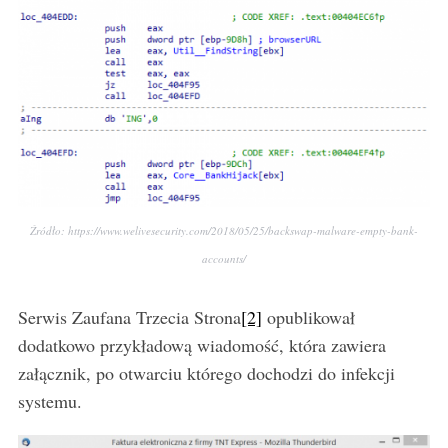
Źródło: https://www.welivesecurity.com/2018/05/25/backswap-malware-empty-bank-
accounts/
Serwis Zaufana Trzecia Strona
[2]
opublikował
dodatkowo przykładową wiadomość, która zawiera
załącznik, po otwarciu którego dochodzi do infekcji
systemu.