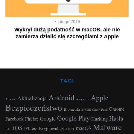
7 lutego 2019
a
Wykrył dużą podatność w macOS, ale nie
zamierza dzielić się szczegółami z Apple
TAGI
Android
Apple
Aktualizacja
Adware
Antywirus
Bezpieczeństwo
Chrome
Biometria
Bitcoin
Check Point
Google Play
Hasła
Google
Facebook
Hacking
Firefox
Malware
iOS
macOS
iPhone
Kryptowaluty
Linux
Intel