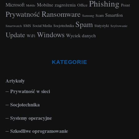
Phishing
Microsoft
Mobilne zagrożenia
Office
Point
Mobile
Ransomware
Prywatność
Smartfon
Scam
Samsung
Spam
SMS
Social Media
Socjotechnika
Statystyki
Smartwatch
Szyfrowanie
Windows
Update
Wyciek danych
WiFi
KATEGORIE
Artykuły
Prywatność w sieci
Socjotechnika
Systemy operacyjne
Szkodliwe oprogramowanie