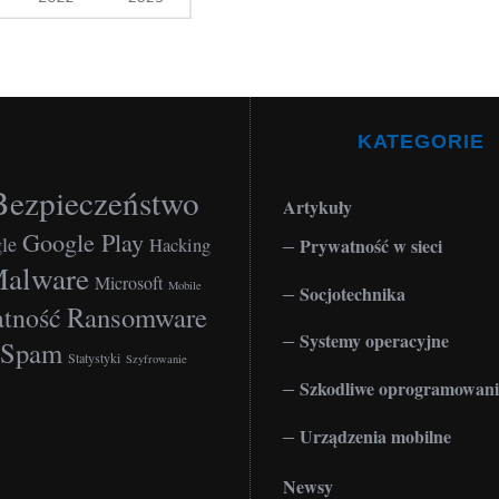
KATEGORIE
Bezpieczeństwo
Artykuły
Google Play
le
Hacking
Prywatność w sieci
alware
Microsoft
Mobile
Socjotechnika
Ransomware
tność
Systemy operacyjne
Spam
Statystyki
Szyfrowanie
Szkodliwe oprogramowani
Urządzenia mobilne
Newsy