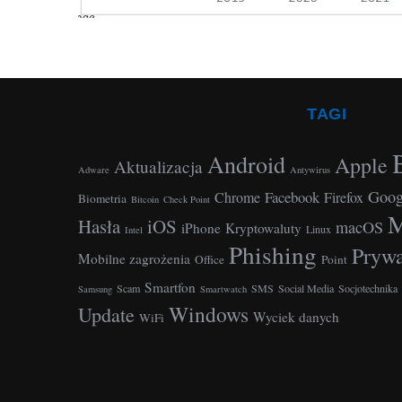
TAGI
Android
Apple
Aktualizacja
Adware
Antywirus
Goog
Facebook
Chrome
Firefox
Biometria
Bitcoin
Check Point
M
Hasła
iOS
macOS
iPhone
Kryptowaluty
Linux
Intel
Phishing
Prywa
Mobilne zagrożenia
Office
Point
Smartfon
Scam
SMS
Social Media
Socjotechnika
Samsung
Smartwatch
Windows
Update
Wyciek danych
WiFi