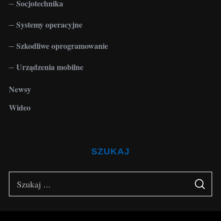
Socjotechnika
Systemy operacyjne
Szkodliwe oprogramowanie
Urządzenia mobilne
Newsy
Wideo
SZUKAJ
S
S
e
E
A
a
R
C
H
r