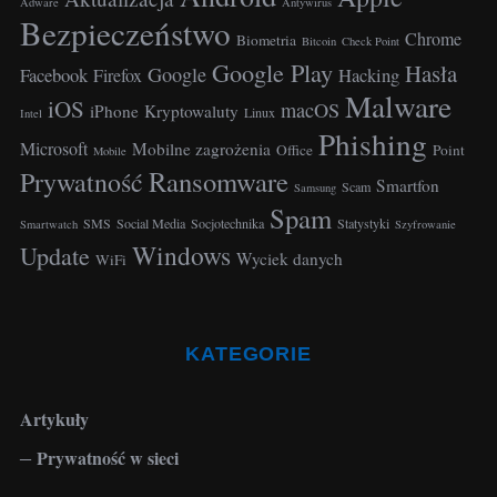
Adware
Antywirus
c
Bezpieczeństwo
Chrome
Biometria
h
Bitcoin
Check Point
Google Play
f
Hasła
Google
Facebook
Hacking
Firefox
o
Malware
iOS
macOS
iPhone
Kryptowaluty
Linux
Intel
r
Phishing
:
Microsoft
Mobilne zagrożenia
Office
Point
Mobile
Ransomware
Prywatność
Smartfon
Scam
Samsung
Spam
SMS
Social Media
Socjotechnika
Statystyki
Smartwatch
Szyfrowanie
Windows
Update
Wyciek danych
WiFi
KATEGORIE
Artykuły
Prywatność w sieci