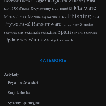
Google Play
Hasła
Google
Facebook
Hacking
Firefox
h
Malware
iOS
macOS
f
iPhone
Kryptowaluty
Linux
Intel
Phishing
o
Microsoft
Mobilne zagrożenia
Office
Point
Mobile
r
Ransomware
Prywatność
:
Smartfon
Scam
Samsung
Spam
SMS
Social Media
Socjotechnika
Statystyki
Smartwatch
Szyfrowanie
Windows
Update
Wyciek danych
WiFi
KATEGORIE
Artykuły
Prywatność w sieci
Socjotechnika
Systemy operacyjne