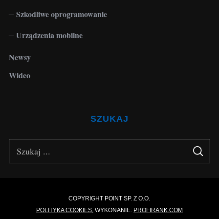
Szkodliwe oprogramowanie
Urządzenia mobilne
Newsy
Wideo
SZUKAJ
S
S
e
E
A
a
R
C
H
r
c
COPYRIGHT POINT SP. Z O.O.
POLITYKA COOKIES
, WYKONANIE:
PROFIRANK.COM
h