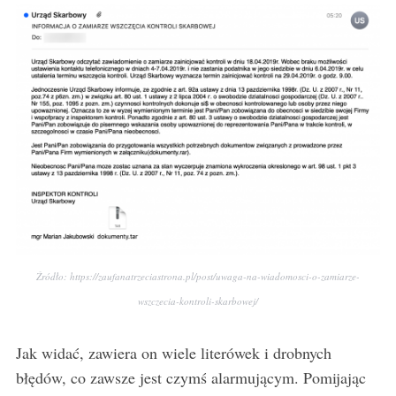
Źródło: https://zaufanatrzeciastrona.pl/post/uwaga-na-wiadomosci-o-zamiarze-
wszczecia-kontroli-skarbowej/
Jak widać, zawiera on wiele literówek i drobnych
błędów, co zawsze jest czymś alarmującym. Pomijając