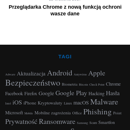
st
Przeglądarka Chrome z nową funkcją ochroni
wasze dane
TAGI
Android
Apple
Aktualizacja
Adware
Antywirus
Bezpieczeństwo
Chrome
Biometria
Bitcoin
Check Point
Google Play
Hasła
Google
Facebook
Hacking
Firefox
Malware
iOS
macOS
iPhone
Kryptowaluty
Linux
Intel
Phishing
Microsoft
Mobilne zagrożenia
Office
Point
Mobile
Ransomware
Prywatność
Smartfon
Scam
Samsung