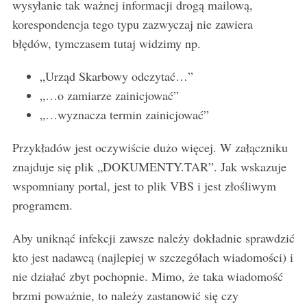
wysyłanie tak ważnej informacji drogą mailową,
korespondencja tego typu zazwyczaj nie zawiera
błędów, tymczasem tutaj widzimy np.
S
e
„Urząd Skarbowy odczytać…”
a
„…o zamiarze zainicjować”
r
„…wyznacza termin zainicjować”
c
h
Przykładów jest oczywiście dużo więcej. W załączniku
f
o
znajduje się plik „DOKUMENTY.TAR”. Jak wskazuje
r
wspomniany portal, jest to plik VBS i jest złośliwym
:
programem.
Aby uniknąć infekcji zawsze należy dokładnie sprawdzić
kto jest nadawcą (najlepiej w szczegółach wiadomości) i
nie działać zbyt pochopnie. Mimo, że taka wiadomość
brzmi poważnie, to należy zastanowić się czy