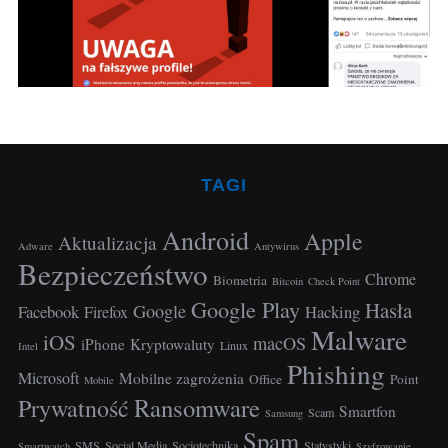
r
:
TAGI
Android
Apple
Aktualizacja
Adware
Antywirus
Bezpieczeństwo
Chrome
Biometria
Bitcoin
Check Point
S
Google Play
Hasła
Google
Facebook
Hacking
Firefox
e
Malware
a
iOS
macOS
iPhone
Kryptowaluty
Linux
Intel
r
Phishing
Microsoft
Mobilne zagrożenia
c
Office
Point
Mobile
Ransomware
h
Prywatność
Smartfon
Scam
Samsung
f
Spam
o
SMS
Social Media
Socjotechnika
Statystyki
Smartwatch
Szyfrowanie