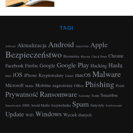
r
:
TAGI
Android
Apple
Aktualizacja
Adware
Antywirus
Bezpieczeństwo
Chrome
Biometria
Bitcoin
Check Point
Google Play
Hasła
Google
Facebook
Hacking
Firefox
Malware
iOS
macOS
S
iPhone
Kryptowaluty
Linux
Intel
e
Phishing
Microsoft
Mobilne zagrożenia
Office
Point
Mobile
a
Ransomware
Prywatność
r
Smartfon
Scam
Samsung
c
Spam
SMS
Social Media
Socjotechnika
Statystyki
Smartwatch
Szyfrowanie
h
Windows
Update
f
Wyciek danych
WiFi
o
r