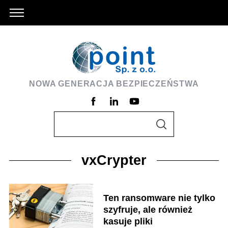
NOWA GENERACJA BEZPIECZEŃSTWA
S
S
e
E
A
a
R
C
vxCrypter
r
H
c
h
Ten ransomware nie tylko
f
szyfruje, ale również
o
kasuje pliki