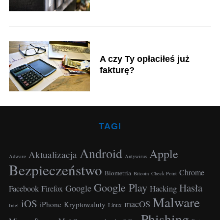
r
:
A czy Ty opłaciłeś już
fakturę?
TAGI
Android
Apple
Aktualizacja
S
Adware
Antywirus
Bezpieczeństwo
e
Chrome
Biometria
Bitcoin
Check Point
a
Google Play
Hasła
Google
Facebook
Hacking
Firefox
r
Malware
c
iOS
macOS
iPhone
Kryptowaluty
Linux
Intel
h
Phishing