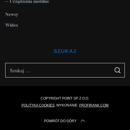
Urządzenia mobilne
Newsy
Wideo
SZUKAJ
S
S
e
E
A
a
R
C
H
r
c
COPYRIGHT POINT SP. Z O.O.
POLITYKA COOKIES
, WYKONANIE:
PROFIRANK.COM
h
f
POWRÓT DO GÓRY
o