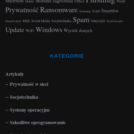
Microsoft
Mobilne zagrożenia
Office
Point
f
Mobile
Ransomware
Prywatność
o
Smartfon
Scam
Samsung
r
Spam
SMS
Social Media
Socjotechnika
Statystyki
Smartwatch
Szyfrowanie
:
Windows
Update
Wyciek danych
WiFi
KATEGORIE
Artykuły
Prywatność w sieci
Socjotechnika
Systemy operacyjne
Szkodliwe oprogramowanie