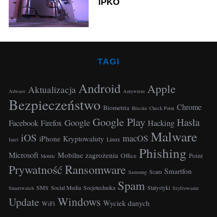
iPKO
r
:
TAGI
Android
Apple
Aktualizacja
Adware
Antywirus
Bezpieczeństwo
Chrome
Biometria
Bitcoin
Check Point
Google Play
Hasła
Google
Facebook
Hacking
Firefox
S
Malware
iOS
macOS
iPhone
Kryptowaluty
e
Linux
Intel
Phishing
a
Microsoft
Mobilne zagrożenia
Office
Point
Mobile
r
Ransomware
Prywatność
Smartfon
c
Scam
Samsung
Spam
h
SMS
Social Media
Socjotechnika
Statystyki
Smartwatch
Szyfrowanie
f
Windows
Update
Wyciek danych
WiFi
o
r