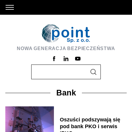
NOWA GENERACJA BEZPIECZEŃSTWA
S
S
e
E
A
a
R
C
Bank
r
H
c
h
f
Oszuści podszywają się
o
pod bank PKO i serwis