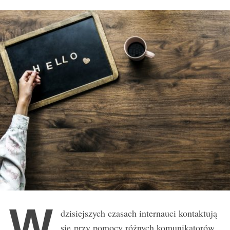
r
:
W
dzisiejszych czasach internauci kontaktują
się przy pomocy różnych komunikatorów,