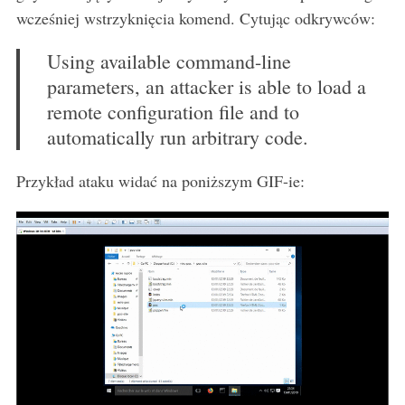
wcześniej wstrzyknięcia komend. Cytując odkrywców:
Using available command-line
parameters, an attacker is able to load a
remote configuration file and to
automatically run arbitrary code.
S
e
Przykład ataku widać na poniższym GIF-ie:
a
r
c
h
f
o
r
: