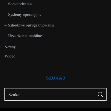
Socjotechnika
Systemy operacyjne
Szkodliwe oprogramowanie
Urządzenia mobilne
Newsy
Wideo
SZUKAJ
S
S
e
E
A
a
R
C
H