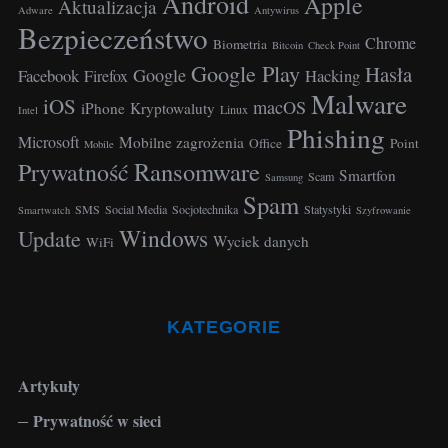
Android
Apple
Aktualizacja
Adware
Antywirus
Bezpieczeństwo
Chrome
Biometria
Bitcoin
Check Point
Google Play
Hasła
Google
Facebook
Hacking
Firefox
Malware
iOS
macOS
iPhone
Kryptowaluty
Linux
Intel
Phishing
Microsoft
Mobilne zagrożenia
Office
Point
Mobile
Ransomware
Prywatność
Smartfon
Scam
Samsung
Spam
SMS
Social Media
Socjotechnika
Statystyki
Smartwatch
Szyfrowanie
Windows
Update
Wyciek danych
WiFi
KATEGORIE
Artykuły
Prywatność w sieci