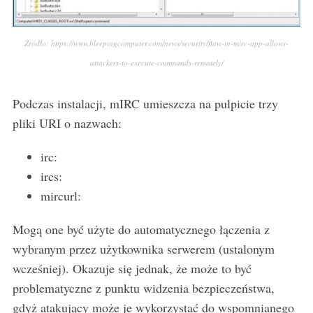
Źródło: https://www.bleepingcomputer.com/news/security/flaw-in-mirc-app-allows-
attackers-to-execute-commands-remotely/
Podczas instalacji, mIRC umieszcza na pulpicie trzy
pliki URI o nazwach:
irc:
ircs:
mircurl:
Mogą one być użyte do automatycznego łączenia z
wybranym przez użytkownika serwerem (ustalonym
wcześniej). Okazuje się jednak, że może to być
problematyczne z punktu widzenia bezpieczeństwa,
gdyż atakujący może je wykorzystać do wspomnianego