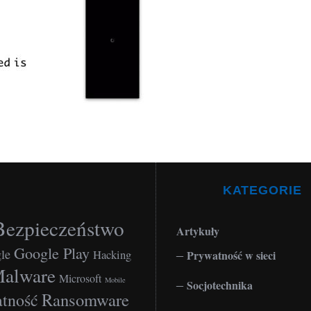
KATEGORIE
Bezpieczeństwo
Artykuły
Google Play
le
Hacking
Prywatność w sieci
alware
Microsoft
Mobile
Socjotechnika
Ransomware
tność