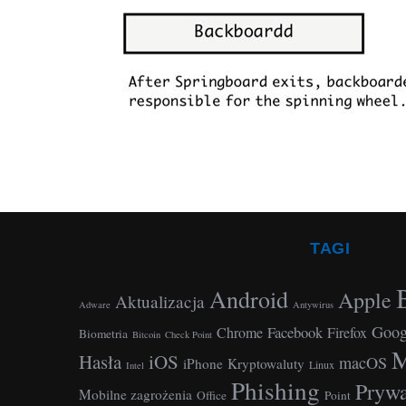
:
TAGI
Android
Apple
Aktualizacja
Adware
Antywirus
Goog
Facebook
Chrome
Firefox
Biometria
Bitcoin
Check Point
M
Hasła
iOS
macOS
iPhone
Kryptowaluty
Linux
Intel
Phishing
Prywa
Mobilne zagrożenia
Office
Point