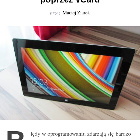
r
:
przez
Maciej Ziarek
łędy w oprogramowaniu zdarzają się bardzo