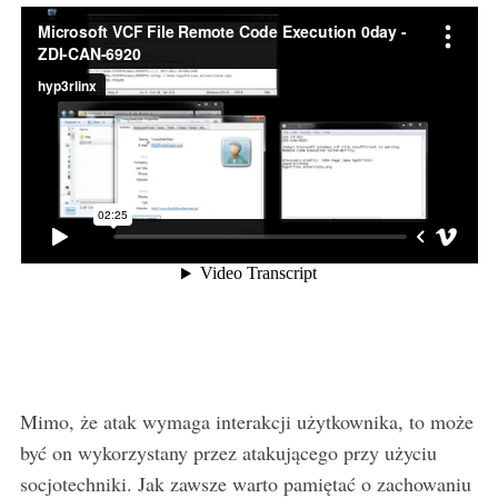
S
e
a
r
c
h
f
o
r
:
Mimo, że atak wymaga interakcji użytkownika, to może
być on wykorzystany przez atakującego przy użyciu
socjotechniki. Jak zawsze warto pamiętać o zachowaniu