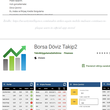
Źródło: https://securityintelligence.com/anubis-strikes-again-mobile-malware-continues-to-
plague-users-in-official-app-stores/