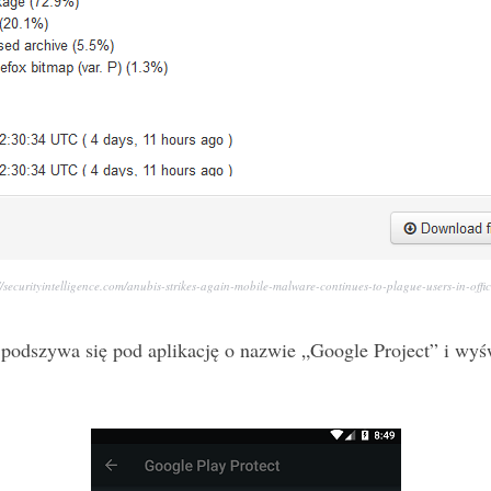
//securityintelligence.com/anubis-strikes-again-mobile-malware-continues-to-plague-users-in-offic
k podszywa się pod aplikację o nazwie „Google Project” i wy