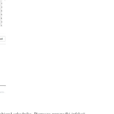
ers-
bierał szkodnika. Pierwsze przypadki infekcji