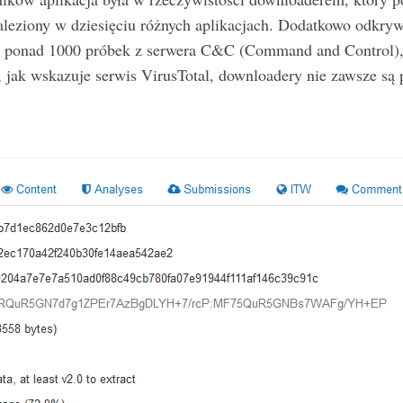
aleziony w dziesięciu różnych aplikacjach. Dodatkowo odkry
ać ponad 1000 próbek z serwera C&C (Command and Control)
 jak wskazuje serwis VirusTotal, downloadery nie zawsze s