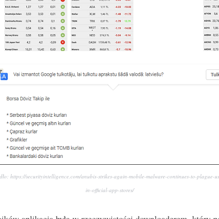
dło: https://securityintelligence.com/anubis-strikes-again-mobile-malware-continues-to-plague-us
in-official-app-stores/
ików aplikacja była w rzeczywistości downloaderem, który po