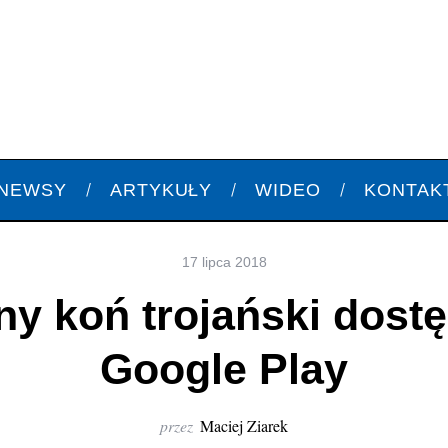
NEWSY
ARTYKUŁY
WIDEO
KONTAK
17 lipca 2018
ny koń trojański dost
Google Play
przez
Maciej Ziarek