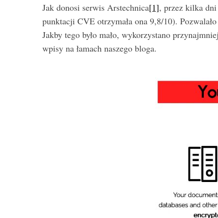
Jak donosi serwis Arstechnica
[1]
, przez kilka d
punktacji CVE otrzymała ona 9,8/10). Pozwalało
Jakby tego było mało, wykorzystano przynajmnie
wpisy na łamach naszego bloga.
S
e
a