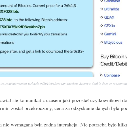
hnica.com/information-technology/2019/04/zeroday-attackers-deliver-a-double-dose-of-ransomwar
awiał się komunikat z czasem jaki pozostał użytkownikowi do 
ermin został przekroczony, cena za odzyskanie danych była p
ka nie wymagana była żadna interakcja. Nie potrzeba było kl