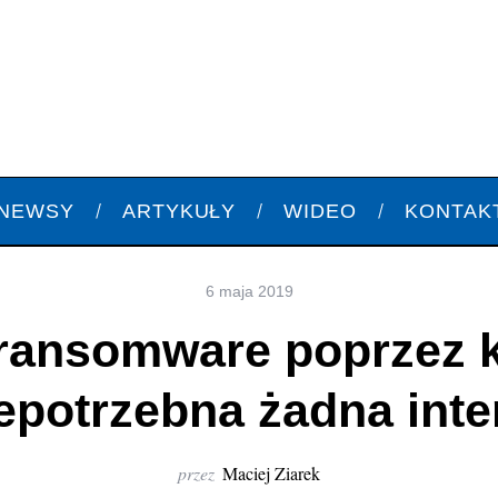
NEWSY
ARTYKUŁY
WIDEO
KONTAK
6 maja 2019
 ransomware poprzez 
iepotrzebna żadna int
przez
Maciej Ziarek