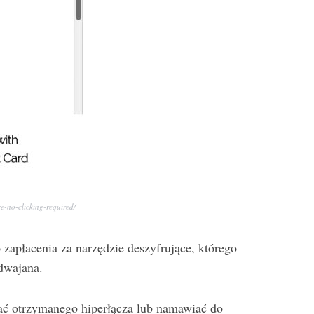
e-no-clicking-required/
zapłacenia za narzędzie deszyfrujące, którego
odwajana.
ikać otrzymanego hiperłącza lub namawiać do