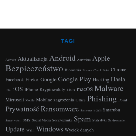
TAGI
Android
Apple
Aktualizacja
Adware
Antywirus
Bezpieczeństwo
Chrome
Biometria
Bitcoin
Check Point
Google Play
Hasła
Google
Facebook
Hacking
Firefox
Malware
iOS
macOS
iPhone
Kryptowaluty
Linux
Intel
Phishing
Microsoft
Mobilne zagrożenia
Office
Point
Mobile
Ransomware
Prywatność
Smartfon
Scam
Samsung
Spam
SMS
Social Media
Socjotechnika
Statystyki
Smartwatch
Szyfrowanie
Windows
Update
Wyciek danych
WiFi