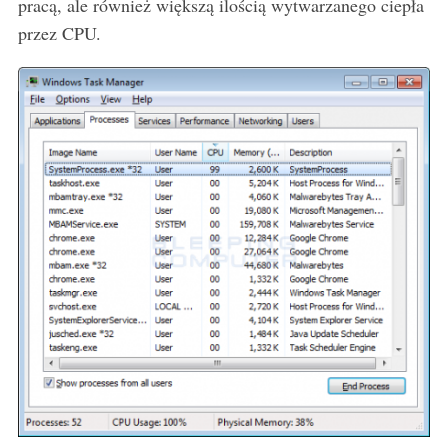
pracą, ale również większą ilością wytwarzanego ciepła
e
a
przez CPU.
r
c
h
f
o
r
: