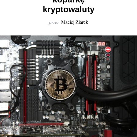
r
kryptowaluty
:
przez
Maciej Ziarek