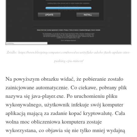
Źródło: https://www.bleepingcomputer.com/news/security/fake-adobe-flash-update-sites-
pushing-cpu-miners/
Na powyższym obrazku widać, że pobieranie zostało
zainicjowane automatycznie. Co ciekawe, pobrany plik
nazywa się java-player.exe. Po uruchomieniu pliku
wykonywalnego, użytkownik infekuje swój komputer
aplikacją mającą za zadanie kopać kryptowalutę. Cała
wolna moc obliczeniowa komputera zostaje
wykorzystana, co objawia się nie tylko mniej wydajną
S