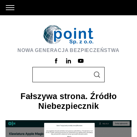
NOWA GENERACJA BEZPIECZEŃSTWA
S
S
e
E
A
a
R
C
Fałszywa strona. Źródło
r
H
c
Niebezpiecznik
h
f
o