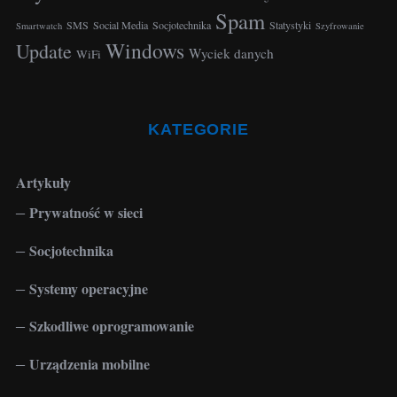
o
Spam
SMS
Social Media
Socjotechnika
Statystyki
Smartwatch
Szyfrowanie
r
Windows
Update
:
Wyciek danych
WiFi
KATEGORIE
Artykuły
Prywatność w sieci
Socjotechnika
Systemy operacyjne
Szkodliwe oprogramowanie
Urządzenia mobilne