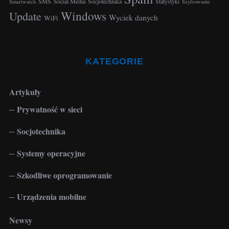
o
SMS
Social Media
Socjotechnika
Statystyki
Smartwatch
Szyfrowanie
r
Windows
Update
Wyciek danych
WiFi
:
KATEGORIE
Artykuły
Prywatność w sieci
Socjotechnika
Systemy operacyjne
Szkodliwe oprogramowanie
Urządzenia mobilne
Newsy