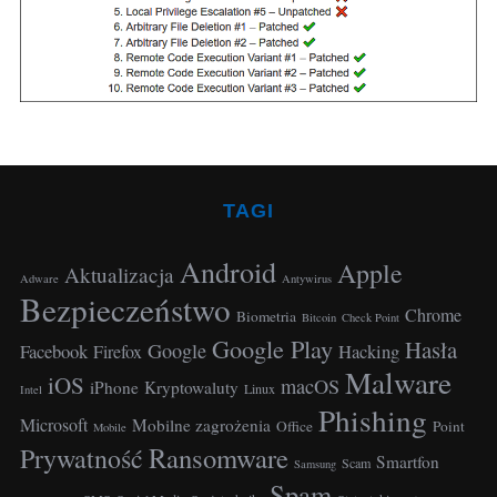
r
:
TAGI
Android
Apple
Aktualizacja
Adware
Antywirus
Bezpieczeństwo
Chrome
Biometria
Bitcoin
Check Point
S
Google Play
Hasła
e
Google
Facebook
Hacking
Firefox
Malware
a
iOS
macOS
iPhone
Kryptowaluty
Linux
Intel
r
Phishing
c
Microsoft
Mobilne zagrożenia
Office
Point
Mobile
h
Ransomware
Prywatność
Smartfon
Scam
Samsung
f
Spam