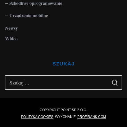
Szkodliwe oprogramowanie
Urządzenia mobilne
Newsy
Wideo
SZUKAJ
S
S
e
E
A
a
R
C
H
r
c
COPYRIGHT POINT SP. Z O.O.
POLITYKA COOKIES
, WYKONANIE:
PROFIRANK.COM
h
f