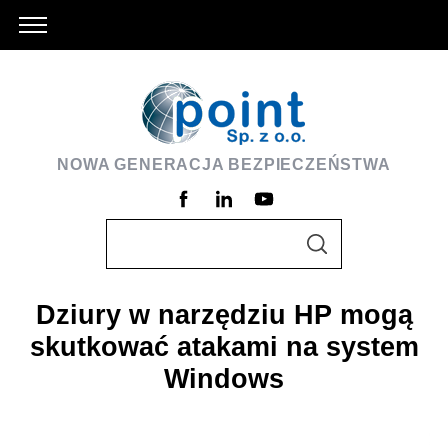
NOWA GENERACJA BEZPIECZEŃSTWA
S
S
e
E
A
a
R
C
Dziury w narzędziu HP mogą
r
H
skutkować atakami na system
c
h
Windows
f
o