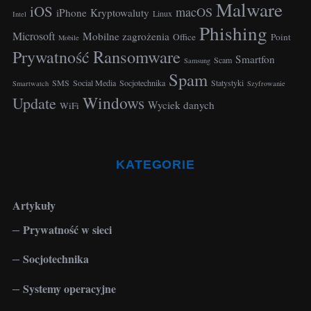
h
Malware
iOS
macOS
iPhone
Kryptowaluty
Linux
Intel
f
Phishing
o
Microsoft
Mobilne zagrożenia
Office
Point
Mobile
r
Ransomware
Prywatność
Smartfon
Scam
Samsung
:
Spam
SMS
Social Media
Socjotechnika
Statystyki
Smartwatch
Szyfrowanie
Windows
Update
Wyciek danych
WiFi
KATEGORIE
Artykuły
Prywatność w sieci
Socjotechnika
Systemy operacyjne