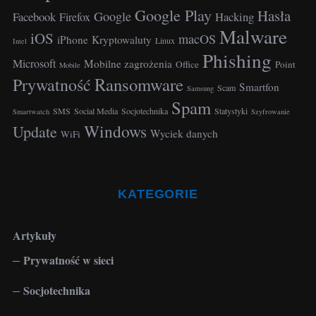
Google Play
Hasła
h
Google
Facebook
Hacking
Firefox
f
Malware
iOS
macOS
iPhone
Kryptowaluty
Linux
Intel
o
Phishing
r
Microsoft
Mobilne zagrożenia
Office
Point
Mobile
:
Ransomware
Prywatność
Smartfon
Scam
Samsung
Spam
SMS
Social Media
Socjotechnika
Statystyki
Smartwatch
Szyfrowanie
Windows
Update
Wyciek danych
WiFi
KATEGORIE
Artykuły
Prywatność w sieci
Socjotechnika