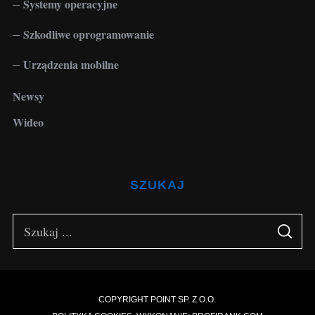
Systemy operacyjne
Szkodliwe oprogramowanie
Urządzenia mobilne
Newsy
Wideo
SZUKAJ
S
S
e
E
A
a
R
C
H
r
c
COPYRIGHT POINT SP. Z O.O.