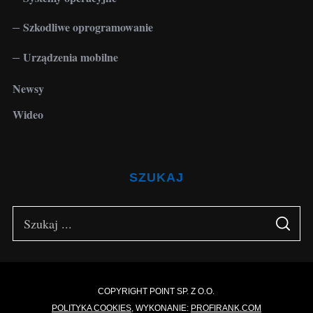
Szkodliwe oprogramowanie
Urządzenia mobilne
Newsy
Wideo
SZUKAJ
S
S
e
E
A
a
R
C
H
r
c
COPYRIGHT POINT SP. Z O.O.
POLITYKA COOKIES
, WYKONANIE:
PROFIRANK.COM
h