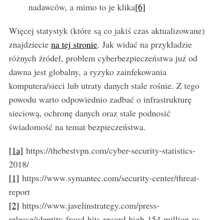
f
nadawców, a mimo to je klika
[6]
o
r
Więcej statystyk (które są co jakiś czas aktualizowane)
:
znajdziecie
na tej stronie
. Jak widać na przykładzie
różnych źródeł, problem cyberbezpieczeństwa już od
dawna jest globalny, a ryzyko zainfekowania
komputera/sieci lub utraty danych stale rośnie. Z tego
powodu warto odpowiednio zadbać o infrastrukturę
sieciową, ochronę danych oraz stale podnosić
świadomość na temat bezpieczeństwa.
[1a]
https://thebestvpn.com/cyber-security-statistics-
2018/
[1]
https://www.symantec.com/security-center/threat-
report
[2]
https://www.javelinstrategy.com/press-
release/identity-fraud-hits-record-high-154-million-us-