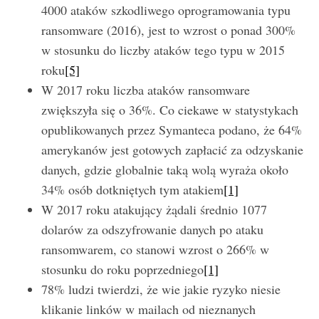
4000 ataków szkodliwego oprogramowania typu
ransomware (2016), jest to wzrost o ponad 300%
w stosunku do liczby ataków tego typu w 2015
roku
[5]
W 2017 roku liczba ataków ransomware
zwiększyła się o 36%. Co ciekawe w statystykach
opublikowanych przez Symanteca podano, że 64%
amerykanów jest gotowych zapłacić za odzyskanie
danych, gdzie globalnie taką wolą wyraża około
34% osób dotkniętych tym atakiem
[1]
W 2017 roku atakujący żądali średnio 1077
dolarów za odszyfrowanie danych po ataku
S
e
ransomwarem, co stanowi wzrost o 266% w
a
stosunku do roku poprzedniego
[1]
r
78% ludzi twierdzi, że wie jakie ryzyko niesie
c
klikanie linków w mailach od nieznanych
h