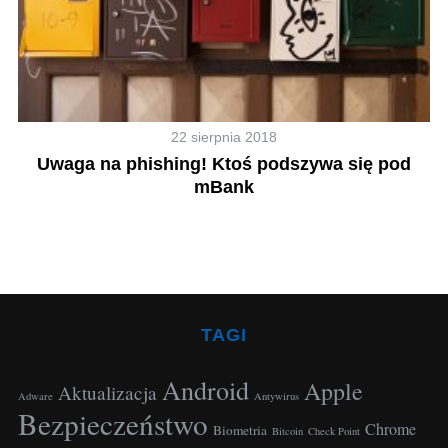
22 sierpnia 2018
ie
Uwaga na phishing! Ktoś podszywa się pod
5
mBank
TAGI
Android
Apple
Aktualizacja
Adware
Antywirus
Bezpieczeństwo
Chrome
Biometria
Bitcoin
Check Point