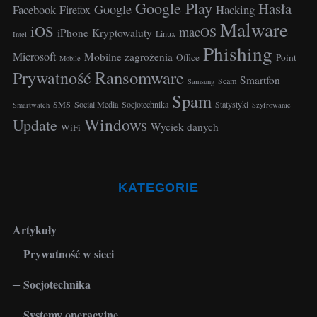
Google Play
Hasła
Google
Facebook
Hacking
Firefox
Malware
iOS
macOS
iPhone
Kryptowaluty
Linux
Intel
Phishing
Microsoft
Mobilne zagrożenia
Office
Point
Mobile
Ransomware
Prywatność
Smartfon
Scam
Samsung
Spam
SMS
Social Media
Socjotechnika
Statystyki
Smartwatch
Szyfrowanie
Windows
Update
Wyciek danych
WiFi
KATEGORIE
Artykuły
Prywatność w sieci
Socjotechnika
Systemy operacyjne