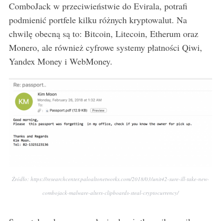
ComboJack w przeciwieństwie do Evirala, potrafi
podmienić portfele kilku różnych kryptowalut. Na
chwilę obecną są to: Bitcoin, Litecoin, Etherum oraz
Monero, ale również cyfrowe systemy płatności Qiwi,
Yandex Money i WebMoney.
S
e
a
r
c
h
f
o
r
:
Źródło: https://researchcenter.paloaltonetworks.com/2018/03/unit42-sure-ill-take-new-
combojack-malware-alters-clipboards-steal-cryptocurrency/