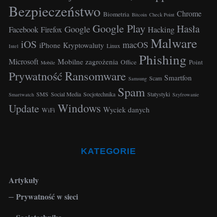
Bezpieczeństwo
Chrome
Biometria
Bitcoin
Check Point
Google Play
Hasła
Google
Facebook
Hacking
Firefox
Malware
iOS
macOS
iPhone
Kryptowaluty
Linux
Intel
Phishing
Microsoft
Mobilne zagrożenia
Office
Point
Mobile
Ransomware
Prywatność
Smartfon
Scam
Samsung
Spam
SMS
Social Media
Socjotechnika
Statystyki
Smartwatch
Szyfrowanie
Windows
Update
Wyciek danych
WiFi
KATEGORIE
Artykuły
Prywatność w sieci