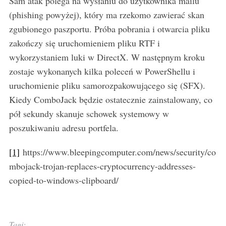
Sam atak polega na wysłaniu do użytkownika mailu
(phishing powyżej), który ma rzekomo zawierać skan
zgubionego paszportu. Próba pobrania i otwarcia pliku
zakończy się uruchomieniem pliku RTF i
wykorzystaniem luki w DirectX. W następnym kroku
zostaje wykonanych kilka poleceń w PowerShellu i
uruchomienie pliku samorozpakowującego się (SFX).
Kiedy ComboJack będzie ostatecznie zainstalowany, co
pół sekundy skanuje schowek systemowy w
poszukiwaniu adresu portfela.
[1]
https://www.bleepingcomputer.com/news/security/co
mbojack-trojan-replaces-cryptocurrency-addresses-
copied-to-windows-clipboard/
Tagi: