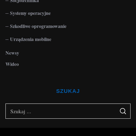
Socjotechnika
Systemy operacyjne
Szkodliwe oprogramowanie
Urządzenia mobilne
Newsy
Wideo
SZUKAJ
S
S
e
E
A
a
R
C
H
r