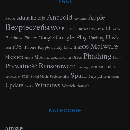
TAGI
r
c
Android
Apple
Aktualizacja
h
Adware
Antywirus
Bezpieczeństwo
f
Chrome
Biometria
Bitcoin
Check Point
o
Google Play
Hasła
Google
Facebook
Hacking
Firefox
r
Malware
:
iOS
macOS
iPhone
Kryptowaluty
Linux
Intel
Phishing
Microsoft
Mobilne zagrożenia
Office
Point
Mobile
Ransomware
Prywatność
Smartfon
Scam
Samsung
Spam
SMS
Social Media
Socjotechnika
Statystyki
Smartwatch
Szyfrowanie
Windows
Update
Wyciek danych
WiFi
KATEGORIE
Artykuły