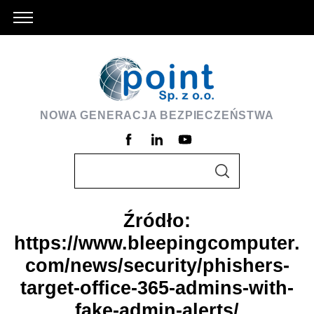
NOWA GENERACJA BEZPIECZEŃSTWA
S
S
e
E
A
a
R
C
Źródło:
r
H
https://www.bleepingcomputer.
c
h
com/news/security/phishers-
f
target-office-365-admins-with-
o
fake-admin-alerts/