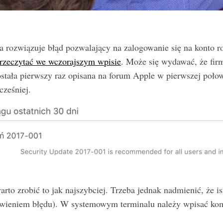
óra rozwiązuje błąd pozwalający na zalogowanie się na kont
rzeczytać we wczorajszym wpisie
. Może się wydawać, że fir
została pierwszy raz opisana na forum Apple w pierwszej połow
cześniej.
 warto zrobić to jak najszybciej. Trzeba jednak nadmienić, że 
prawieniem błędu). W systemowym terminalu należy wpisać ko