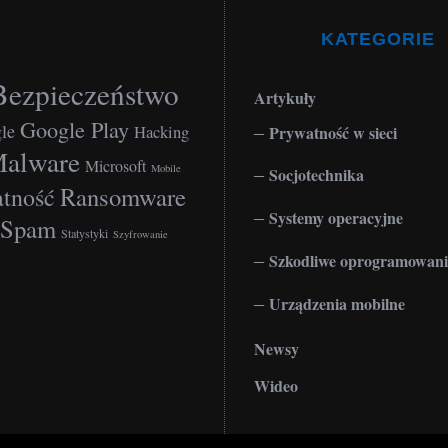
KATEGORIE
Bezpieczeństwo
Artykuły
Google Play
le
Hacking
Prywatność w sieci
alware
Microsoft
Mobile
Socjotechnika
Ransomware
tność
Systemy operacyjne
Spam
Statystyki
Szyfrowanie
Szkodliwe oprogramowani
Urządzenia mobilne
Newsy
Wideo