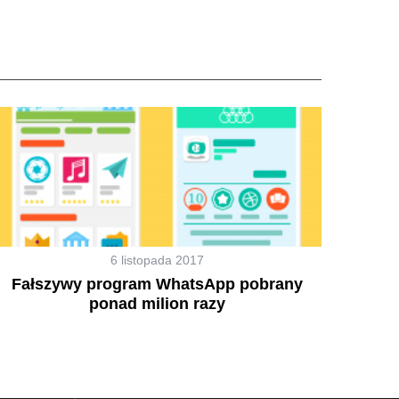
6 listopada 2017
Fałszywy program WhatsApp pobrany
ponad milion razy