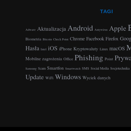
TAGI
Android
Apple
Aktualizacja
Adware
Antywirus
Goog
Facebook
Chrome
Firefox
Biometria
Bitcoin
Check Point
M
Hasła
iOS
macOS
iPhone
Kryptowaluty
Linux
Intel
Phishing
Prywa
Mobilne zagrożenia
Office
Point
Smartfon
Scam
SMS
Social Media
Socjotechnika
Samsung
Smartwatch
Windows
Update
Wyciek danych
WiFi