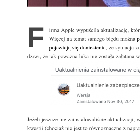
S
e
a
F
r
irma Apple wypuściła aktualizację, kt
c
Więcej na temat samego błędu można
p
h
pojawiają się doniesienia
, że sytuacja 
f
dziwi, że tak poważna luka nie została załatana w
o
r
:
Jeżeli jeszcze nie zainstalowaliście aktualizacji,
kwestii (chociaż nie jest to równoznaczne z na