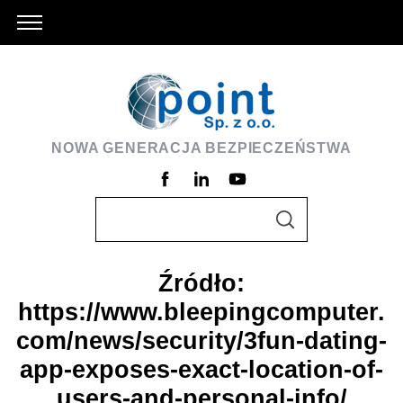
NOWA GENERACJA BEZPIECZEŃSTWA
S
S
e
E
A
a
R
C
Źródło:
r
H
https://www.bleepingcomputer.
c
h
com/news/security/3fun-dating-
f
app-exposes-exact-location-of-
o
users-and-personal-info/