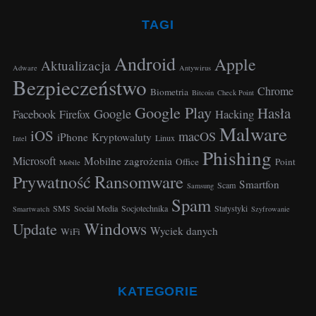
a
r
TAGI
c
h
Android
Apple
Aktualizacja
Adware
Antywirus
f
Bezpieczeństwo
o
Chrome
Biometria
Bitcoin
Check Point
r
Google Play
Hasła
Google
Facebook
Hacking
Firefox
:
Malware
iOS
macOS
iPhone
Kryptowaluty
Linux
Intel
Phishing
Microsoft
Mobilne zagrożenia
Office
Point
Mobile
Ransomware
Prywatność
Smartfon
Scam
Samsung
Spam
SMS
Social Media
Socjotechnika
Statystyki
Smartwatch
Szyfrowanie
Windows
Update
Wyciek danych
WiFi
KATEGORIE